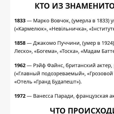
КТО ИЗ ЗНАМЕНИТО
1833
— Марко Вовчок, (умерла в 1833) 
(«Кармелюк», «Невільничка», «Інститутк
1858
— Джакомо Пуччини, (умер в 1924
Леско», «Богема», «Тоска», «Мадам Батт
1962
— Рэйф Файнс, британский актер,
(«Главный подозреваемый», «Грозовой 
«Отель «Гранд Будапешт»).
1972
— Ванесса Паради, французская ак
ЧТО ПРОИСХОДИ