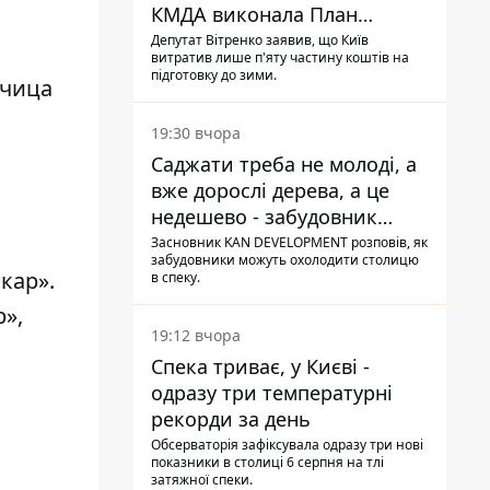
КМДА виконала План
стійкості на 20%
Депутат Вітренко заявив, що Київ
витратив лише п'яту частину коштів на
підготовку до зими.
дчица
19:30 вчора
Саджати треба не молоді, а
вже дорослі дерева, а це
недешево - забудовник
Ніконов
Засновник KAN DEVELOPMENT розповів, як
забудовники можуть охолодити столицю
кар».
в спеку.
»,
19:12 вчора
Спека триває, у Києві -
одразу три температурні
рекорди за день
Обсерваторія зафіксувала одразу три нові
показники в столиці 6 серпня на тлі
затяжної спеки.