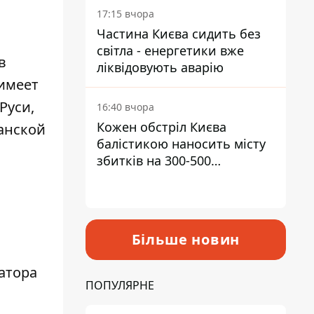
17:15 вчора
Частина Києва сидить без
світла - енергетики вже
в
ліквідовують аварію
имеет
Руси,
16:40 вчора
Кожен обстріл Києва
анской
балістикою наносить місту
збитків на 300-500
мільйонів - Петро
Пантелеєв
Більше новин
атора
ПОПУЛЯРНЕ