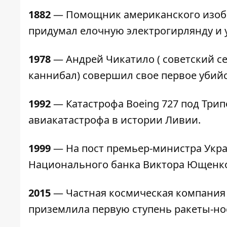
1882
— Помощник американского изобр
придумал елочную электрогирлянду и у
1978
— Андрей Чикатило ( советский с
каннибал) совершил свое первое убийс
1992
— Катастрофа Boeing 727 под Три
авиакатастрофа в истории Ливии.
1999
— На пост премьер-министра Укр
Национального банка Виктора Ющенк
2015
— Частная космическая компания 
приземлила первую ступень ракеты-нос