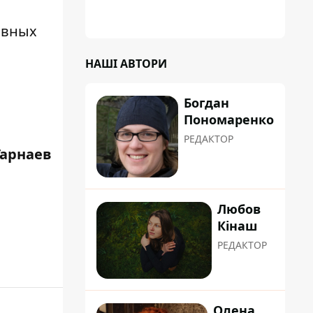
ивных
НАШІ АВТОРИ
Богдан
Пономаренко
РЕДАКТОР
Гарнаев
Любов
Кінаш
РЕДАКТОР
Олена