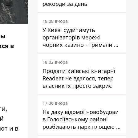
рекорди за день
18:08 вчора
У Києві судитимуть
Мы
організаторів мережі
чорних казино - тримали 39
ся в
закладів
18:02 вчора
Продати київські книгарні
Readeat не вдалося, тепер
власник їх просто закриє
17:36 вчора
и,
На даху відомої новобудови
ой
в Голосіївському районі
розбивають парк площею в
ют и в
гектар