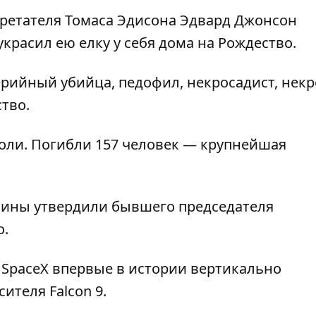
етателя Томаса Эдисона Эдвард Джонсон
красил ею елку у себя дома на Рождество.
ерийный убийца, педофил, некросадист, нек
тво.
поли. Погибли 157 человек — крупнейшая
аины утвердили бывшего председателя
о.
SpaceX впервые в истории вертикально
ителя Falcon 9.