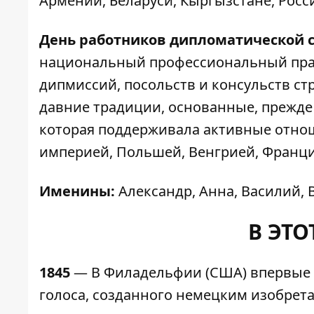
Армении, Беларуси, Кыргызстане, Росс
День работников дипломатической
национальный профессиональный праз
дипмиссий, посольств и консульств с
давние традиции, основанные, прежде 
которая поддерживала активные отнош
империей, Польшей, Венгрией, Франци
Именины:
Александр, Анна, Василий, 
В ЭТО
1845
— В Филадельфии (США) впервые 
голоса, созданного немецким изобрет