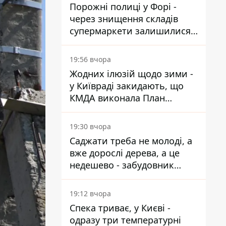
Порожні полиці у Форі -
через знищення складів
супермаркети залишилися
без асортименту
19:56 вчора
Жодних ілюзій щодо зими -
у Київраді закидають, що
КМДА виконала План
стійкості на 20%
19:30 вчора
Саджати треба не молоді, а
вже дорослі дерева, а це
недешево - забудовник
Ніконов
19:12 вчора
Спека триває, у Києві -
одразу три температурні