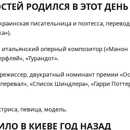
СТЕЙ РОДИЛСЯ В ЭТОТ ДЕНЬ
украинская писательница и поэтесса, перево
а»).
) итальянский оперный композитор («Манон
ерфляй», «Турандот».
 режиссер, двукратный номинант премии «Ос
перевал», «Список Шиндлера», «Гарри Поттер
триса, певица, модель.
ЛО В КИЕВЕ ГОД НАЗАД