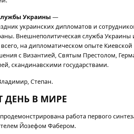
ии.
 службы Украины
—
дник украинских дипломатов и сотруднико
траны. Внешнеполитическая служба Украины 
всего, на дипломатическом опыте Киевской 
ения с Византией, Святым Престолом, Герм
ей, скандинавскими государствами.
Владимир, Степан.
Т ДЕНЬ В МИРЕ
продемонстрирована работа первого синтез
ателем Йозефом Фабером.