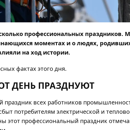
есколько профессиональных праздников. 
инающихся моментах и о людях, родивших
влияли на ход истории.
сных фактах этого дня.
ТОТ ДЕНЬ ПРАЗДНУЮТ
 праздник всех работников промышленност
сбыт потребителям электрической и теплов
ины этот профессиональный праздник отмеча