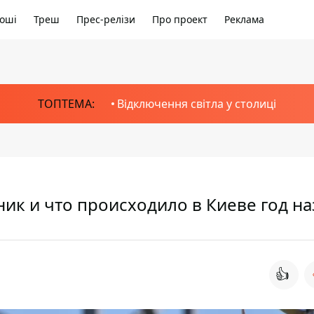
оші
Треш
Прес-релізи
Про проект
Реклама
ТОПТЕМА:
Відключення світла у столиці
ник и что происходило в Киеве год на
👍