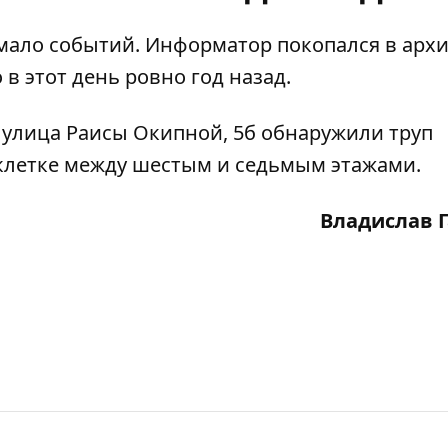
мало событий.
Информатор
покопался в арх
в этот день ровно год назад.
у
улица Раисы Окипной, 5б обнаружили труп
 клетке между шестым и седьмым этажами.
Владислав 