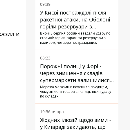
09:39
У Києві постраждалі після
ракетної атаки, на Оболоні
горіли резервуари з
паливом
рофил и
Вночі 8 серпня росіяни завдали удару по
столиці: горіли гаражі та резервуари з
паливом, четверо постраждалих.
08:23
Порожні полиці у Форі -
через знищення складів
супермаркети залишилися
без асортименту
Мережа магазинів пояснила покупцям,
чому зникли товари з полиць після удару
по складах
19:56 вчора
Жодних ілюзій щодо зими -
у Київраді закидають, що