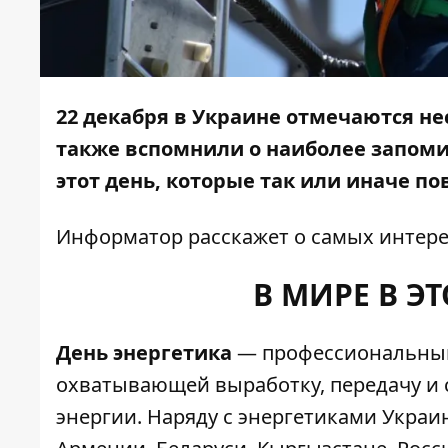
22 декабря в Украине отмечаются н
также вспомнили о наиболее запом
этот день, которые так или иначе по
Информатор
расскажет о самых интере
В МИРЕ В Э
День энергетика
— профессиональный
охватывающей выработку, передачу и 
энергии. Наряду с энергетиками Укра