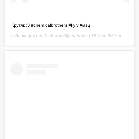
Крутяк :3 #chemicalbrothers #kyiv #мвц
Публикация от
Zakharov
(@anatariels)
15 Июн 2019 в 3:55 PDT