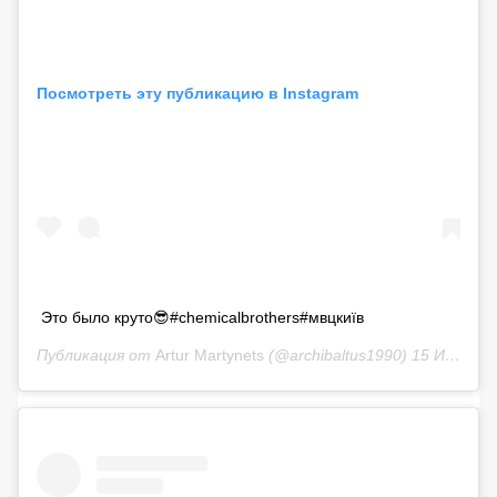
Посмотреть эту публикацию в Instagram
Это было круто😎#chemicalbrothers#мвцкиїв
Публикация от
Artur Martynets
(@archibaltus1990)
15 Июн 2019 в 9:42 PDT