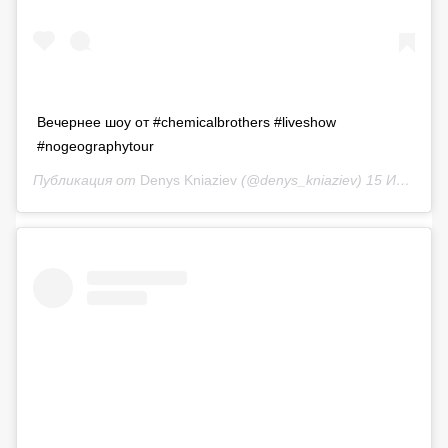
Вечернее шоу от #chemicalbrothers #liveshow
#nogeographytour
Публикация от
Denys Kniaziev
(@denys_kniaziev)
15 Июн 2019 в 10:17 PDT