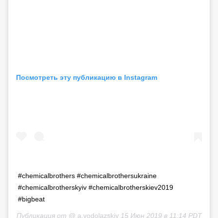
Посмотреть эту публикацию в Instagram
#chemicalbrothers #chemicalbrothersukraine
#chemicalbrotherskyiv #chemicalbrotherskiev2019
#bigbeat
Публикация от @
a.vodolazskiy
15 Июн 2019 в 11:14 PDT