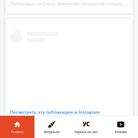
Публикация от
Ольга Чайковская
(@olyachaikovskaya)
15 Июн
Посмотреть эту публикацию в Instagram
Головна
Актуально
Україна на часі
Youtube