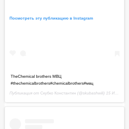
Посмотреть эту публикацию в Instagram
TheChemical brothers МВЦ
#thechemicalbrothers#chemicalbrothers#мвц
Публикация от
Скубко Константин
(@skubashwili)
15 Июн 2019 в 10:46 PDT