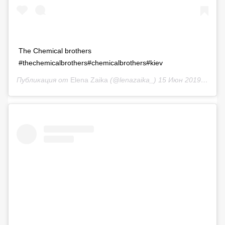
The Chemical brothers
#thechemicalbrothers#chemicalbrothers#kiev
Публикация от
Elena Zaika
(@lenazaika_)
15 Июн 2019 в 11:01 PDT