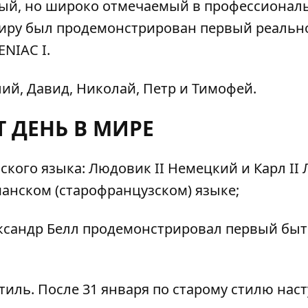
ый, но широко отмечаемый в профессионал
 миру был продемонстрирован первый реальн
NIAC I.
ий, Давид, Николай, Петр и Тимофей.
Т ДЕНЬ В МИРЕ
кого языка: Людовик II Немецкий и Карл II
анском (старофранцузском) языке;
лександр Белл продемонстрировал первый бы
тиль. После 31 января по старому стилю нас