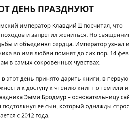
ТОТ ДЕНЬ ПРАЗДНУЮТ
имский император Клавдий II посчитал, что
походов и запретил жениться. Но священни
дьбы и объединял сердца. Император узнал и
ика во имя любви помнят до сих пор. 14 фе
ам в самых сокровенных чувствах.
- в этот день принято дарить книги, в первую
ожности к доступу к чтению книг по тем или 
аздника Эмми Бродмур – основательницу са
ня подтолкнул ее сын, который однажды спрос
ется с 2012 года.