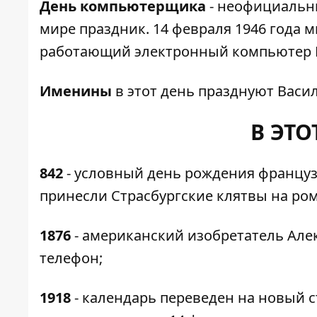
День компьютерщика
- неофициальн
мире праздник. 14 февраля 1946 года
работающий электронный компьютер E
Именины
в этот день празднуют Васил
В ЭТО
842
- условный день рождения французс
принесли Страсбургские клятвы на ром
1876
​​- американский изобретатель А
телефон;
1918
- календарь переведен на новый с