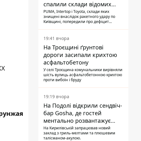
спалили склади відомих
брендів
PUMA, Intertop і Toyota, склади яких
знищені внаслідок ракетного удару по
Київщині, попередили про дефіцит
товарів
19:41 вчора
На Троєщині ґрунтові
дороги засипали крихтою
асфальтобетону
XX
У селі Троєщина комунальники вирівняли
шість вулиць асфальтобетонною крихтою
проти вибоїн і бруду
19:19 вчора
На Подолі відкрили сендвіч-
рунжая
бар Gosha, де гостей
ментально розвантажує
акула
На Кирилівській запрацював новий
заклад з гриль-мелтами та плюшевим
талісманом-акулою.