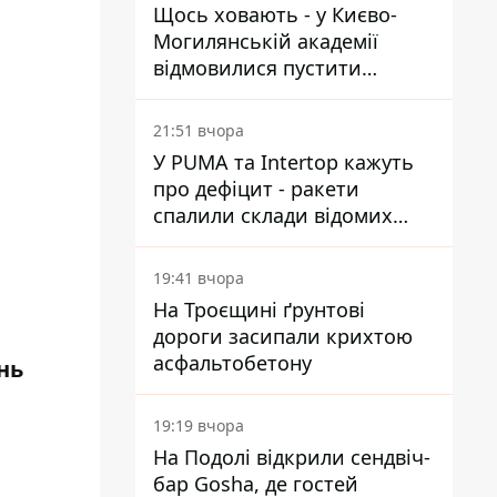
Щось ховають - у Києво-
Могилянській академії
відмовилися пустити
комісію з охорони пам'яток
на територію
21:51 вчора
У PUMA та Intertop кажуть
про дефіцит - ракети
спалили склади відомих
брендів
19:41 вчора
На Троєщині ґрунтові
дороги засипали крихтою
асфальтобетону
нь
19:19 вчора
На Подолі відкрили сендвіч-
бар Gosha, де гостей