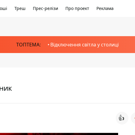
оші
Треш
Прес-релізи
Про проект
Реклама
ТОПТЕМА:
Відключення світла у столиці
дник
👍