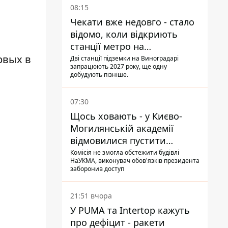
08:15
Чекати вже недовго - стало
відомо, коли відкриють
станції метро на
рвых в
Виноградарі
Дві станції підземки на Виноградарі
запрацюють 2027 року, ще одну
добудують пізніше.
07:30
Щось ховають - у Києво-
Могилянській академії
відмовилися пустити
комісію з охорони пам'яток
Комісія не змогла обстежити будівлі
НаУКМА, виконувач обов'язків президента
на територію
заборонив доступ
21:51 вчора
У PUMA та Intertop кажуть
про дефіцит - ракети