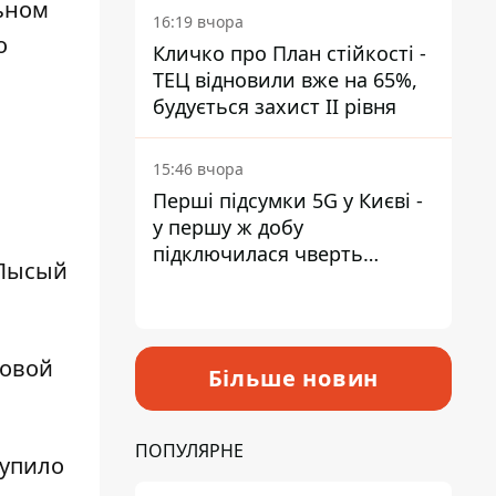
ьном
16:19 вчора
о
Кличко про План стійкості -
ТЕЦ відновили вже на 65%,
будується захист ІІ рівня
15:46 вчора
Перші підсумки 5G у Києві -
у першу ж добу
підключилася чверть
 Лысый
мільйона абонентів
товой
Більше новин
ПОПУЛЯРНЕ
тупило