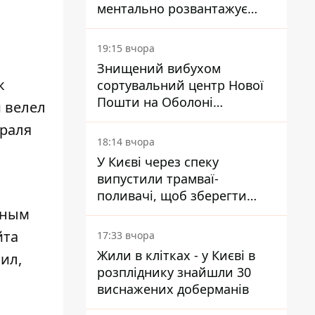
ментально розвантажує
акула
19:15 вчора
Знищений вибухом
к
сортувальний центр Нової
Пошти на Оболоні
 велел
запрацював - видають
враля
посилки
18:14 вчора
У Києві через спеку
випустили трамваї-
поливачі, щоб зберегти
рейки від деформації
иным
йта
17:33 вчора
Жили в клітках - у Києві в
ил,
розпліднику знайшли 30
виснажених доберманів