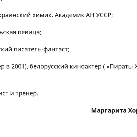
украинский химик. Академик АН УССР;
льская певица;
ский писатель-фантаст;
 в 2001), белорусский киноактер ( «Пираты 
ст и тренер.
Маргарита Хо