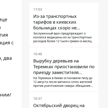
17:03
Из-за транспортных
ице
тарифов в киевских
а
больницах скоро не
останется медсестер и
Заслуженный врач предупреждает о
ятия
коллапсе медицины из-за транспортных
санитарок - профессор
расходов более 12 тысяч гривен в месяц.
ация с
Голубовская
16:48
, два
Вырубку деревьев на
Теремках приостановили по
приезду заместителя
Кличко - начался диалог
На Теремках в Киеве остановили пилу до
12 августа после митинга сотен жителей
против уничтожения сквера: обещание
не возобновлять работы дал лично
заместитель Кличко, Петр Пантелеев,
ании/
прибывший наладить коммуникацию
16:37
Октябрьский дворец на