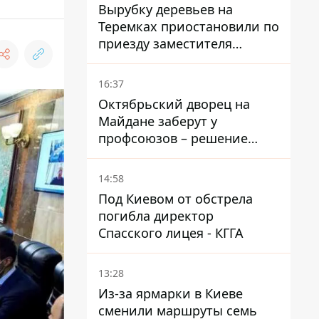
Голубовская
Вырубку деревьев на
Теремках приостановили по
приезду заместителя
Кличко - начался диалог
16:37
Октябрьский дворец на
Майдане заберут у
профсоюзов – решение
Хозяйственного суда
14:58
Под Киевом от обстрела
погибла директор
Спасского лицея - КГГА
13:28
Из-за ярмарки в Киеве
сменили маршруты семь