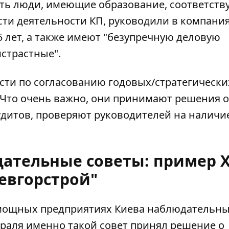
ать люди, имеющие образование, соответст
сти деятельности КП, руководили в компани
5 лет, а также имеют "безупречную деловую
страстные".
сти по согласованию годовых/стратегически
. Что очень важно, они принимают решения о
удитов, проверяют руководителей на наличи
дательные советы: пример 
евгорстрой"
 мощных предприятиях Киева наблюдательн
евраля именно такой совет принял
решение о