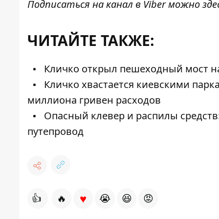
Подписаться на канал в Viber можно
зде
ЧИТАЙТЕ ТАКЖЕ:
Кличко открыл пешеходный мост на 
Кличко хвастается киевскими паркам
миллиона гривен расходов
Опасный клевер и распилы средств:
путепровод
♥
👍
🔥
😭
😆
😡