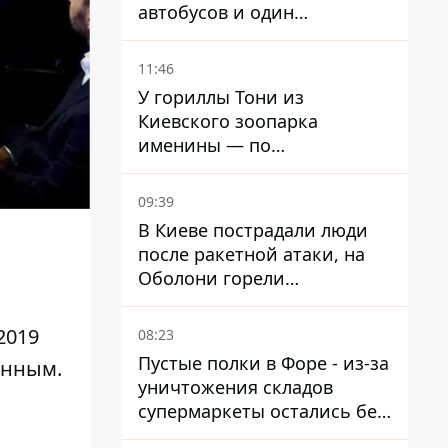
автобусов и один
троллейбус
11:46
У гориллы Тони из
Киевского зоопарка
именины — по
человеческим меркам ему
уже больше 90 лет
09:39
В Киеве пострадали люди
после ракетной атаки, на
Оболони горели
резервуары с топливом
019
08:23
Пустые полки в Форе - из-за
анным.
уничтожения складов
супермаркеты остались без
ассортимента