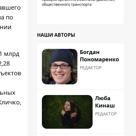
общественного транспорта
давшего
а по
янии
НАШИ АВТОРЫ
Богдан
1 млрд
Пономаренко
2,28
РЕДАКТОР
бъектов
льных
Люба
Кличко,
Кинаш
РЕДАКТОР