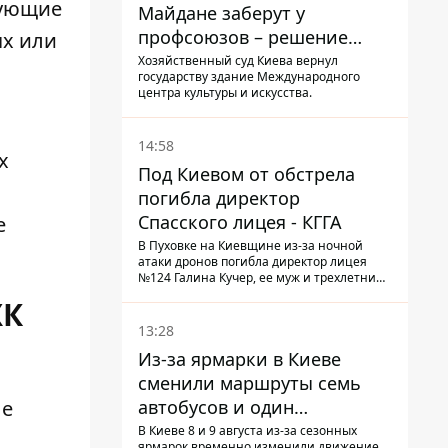
вующие
Майдане заберут у
профсоюзов – решение
ях или
Хозяйственного суда
Хозяйственный суд Киева вернул
государству здание Международного
центра культуры и искусства.
14:58
х
Под Киевом от обстрела
погибла директор
Спасского лицея - КГГА
е
В Пуховке на Киевщине из-за ночной
атаки дронов погибла директор лицея
№124 Галина Кучер, ее муж и трехлетний
внук
ХК
13:28
Из-за ярмарки в Киеве
сменили маршруты семь
автобусов и один
ые
троллейбус
В Киеве 8 и 9 августа из-за сезонных
ярмарок временно изменили движение