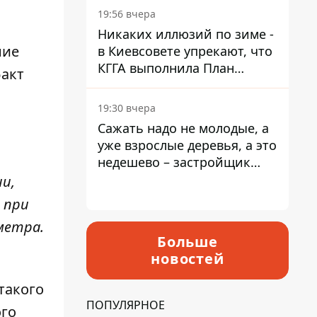
19:56 вчера
Никаких иллюзий по зиме -
ние
в Киевсовете упрекают, что
КГГА выполнила План
факт
устойчивости на 20%
19:30 вчера
Сажать надо не молодые, а
уже взрослые деревья, а это
недешево – застройщик
Никонов
и,
 при
метра.
Больше
новостей
такого
ПОПУЛЯРНОЕ
ого