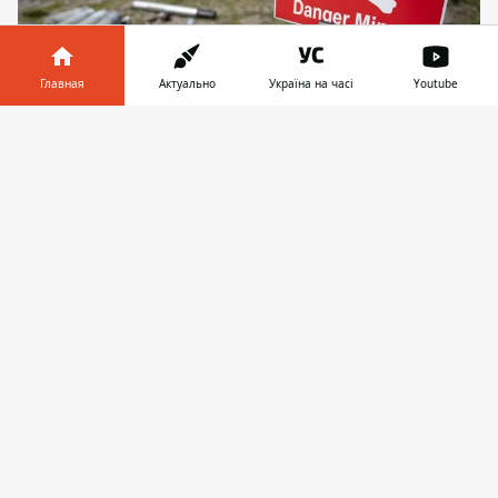
Главная
Актуально
Україна на часі
Youtube
Минная безопасность
Информатор в
Скачать
телефоне
👉
В результате боевых действий, в
частности на деоккупированных
территориях Украины остается большое
количество взрывоопасных предметов.
Артиллерийские снаряды, растяжки,
мины, авиабомбы, детонаторы
представляют угрозу жизни. Поэтому
важно помнить правила поведения при
обнаружении обломков ракет или других
опасных устройств.