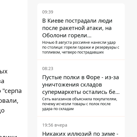
09:39
В Киеве пострадали люди
после ракетной атаки, на
Оболони горели
резервуары с топливом
Ночью 8 августа россияне нанесли удар
по столице: горели гаражи и резервуары с
топливом, четверо пострадавших
08:23
ных
Пустые полки в Форе - из-за
ва
уничтожения складов
 "серпа
супермаркеты остались без
ассортимента
Сеть магазинов объяснила покупателям,
овали,
почему исчезли товары с полок после
удара по складам
до
19:56 вчера
Никаких иллюзий по зиме -