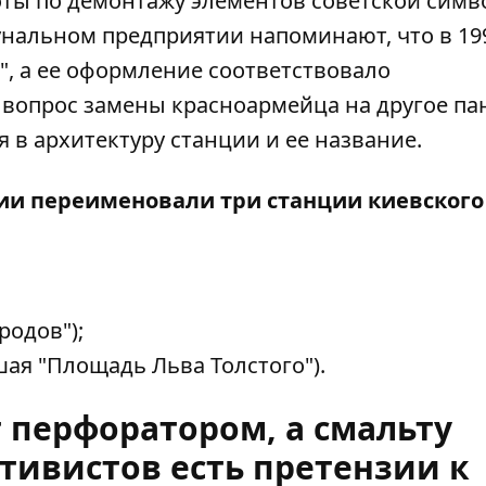
ты по демонтажу элементов советской симв
унальном предприятии напоминают, что в 19
", а ее оформление соответствовало
вопрос замены красноармейца на другое па
 в архитектуру станции и ее название.
ии переименовали три станции киевского
одов");
ая "Площадь Льва Толстого").
 перфоратором, а смальту
тивистов есть претензии к