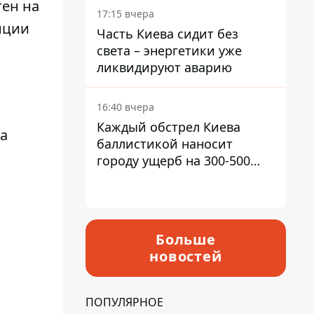
тен на
в гектар
17:15 вчера
нции
Часть Киева сидит без
света – энергетики уже
ликвидируют аварию
16:40 вчера
Каждый обстрел Киева
на
баллистикой наносит
городу ущерб на 300-500
миллионов - Петр
Пантелеев
Больше
новостей
ПОПУЛЯРНОЕ