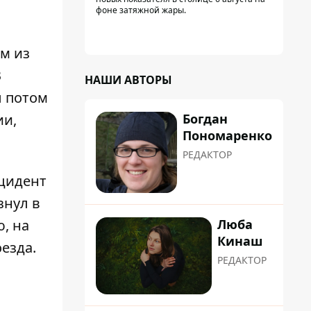
фоне затяжной жары.
м из
В
НАШИ АВТОРЫ
ы потом
Богдан
ии,
Пономаренко
РЕДАКТОР
цидент
знул в
Люба
, на
Кинаш
езда.
РЕДАКТОР