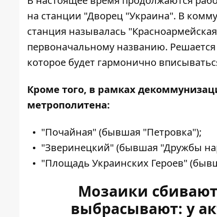
В настоящее время продолжаются рабо
на станции "Дворец "Украина". В комм
станция называлась "Красноармейская
первоначальному названию. Решается 
которое будет гармонично вписываться
Кроме того, в рамках декоммунизац
метрополитена:
"Почайная" (бывшая "Петровка");
"Зверинецкий" (бывшая "Дружбы нар
"Площадь Украинских Героев" (бывш
Мозаики сбивают
выбрасывают: у ак