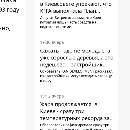
олики
в Киевсовете упрекают, что
93 году
КГГА выполнила План
устойчивости на 20%
Депутат Витренко заявил, что Киев
потратил лишь часть средств на
нно,
подготовку к зиме.
19:30 вчера
Сажать надо не молодые, а
уже взрослые деревья, а это
недешево – застройщик
Никонов
Основатель KAN DEVELOPMENT рассказал,
как застройщики могут охладить столицу
в жару.
19:12 вчера
Жара продолжается, в
Киеве - сразу три
температурных рекорда за
день
Обсерватория зафиксировала сразу три
новых показателя в столице 6 августа на