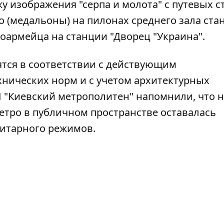
у изображения "серпа и молота" с путевых с
 (медальоны) на пилонах среднего зала ста
ноармейца на станции "Дворец "Украина".
ятся в соответствии с действующим
хнических норм и с учетом архитектурных
П "Киевский метрополитен" напомнили, что 
метро в публичном пространстве оставалась
литарного режимов.