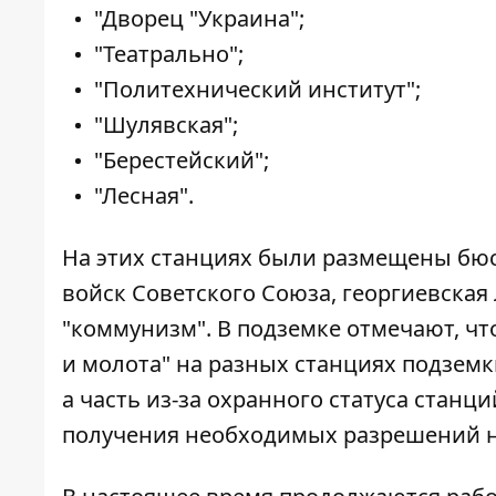
"Дворец "Украина";
"Театрально";
"Политехнический институт";
"Шулявская";
"Берестейский";
"Лесная".
На этих станциях были размещены бюс
войск Советского Союза, георгиевская 
"коммунизм". В подземке отмечают, ч
и молота" на разных станциях подзем
а часть из-за охранного статуса стан
получения необходимых разрешений н