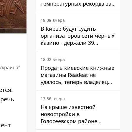
температурных рекорда за
день
18:08 вчера
В Киеве будут судить
организаторов сети черных
казино - держали 39
заведений
18:02 вчера
Продать киевские книжные
Украина"
магазины Readeat не
удалось, теперь владелец
их просто закроет
тся.
 речь
17:36 вчера
На крыше известной
новостройки в
Голосеевском районе
мент
разбивают парк площадью