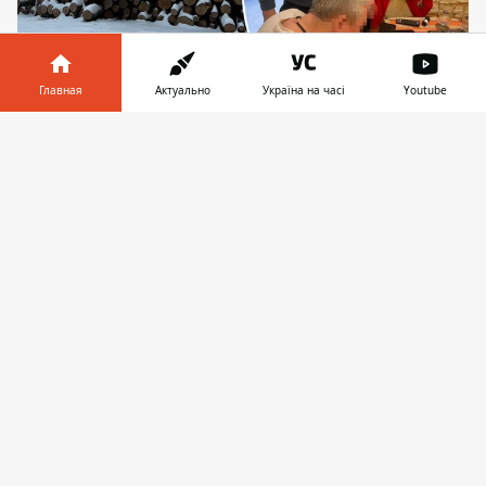
Главная
Актуально
Україна на часі
Youtube
Бывшему чиновнику грозит до семи лет
Информатор в
Скачать
лишения свободы, а от почти 200 огромных
телефоне
👉
дубов осталась небольшая кучка древесины
В Киеве будут судить преступную группу,
уничтожившую 185 уникальных дубов,
которым было более ста лет. Деревья
росли на территории Денисовецкого
лесничества "Северная Пуща",
которое
принадлежит Чернобыльскому
заповеднику
. В конце 2023 года их
вырубили с легкой руки бывшего и.о.
директора лесничества, который и
организовал всю незаконную схему.