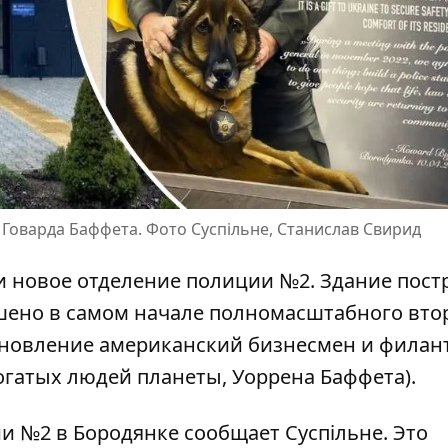
 Говарда Баффета. Фото Суспільне, Станислав Свирид
и новое отделение полиции №2.
Здание пост
ушено в самом начале полномасштабного вт
тановление американский бизнесмен и филан
огатых людей планеты, Уоррена Баффета).
ии №2 в Бородянке
сообщает Суспільне
. Это