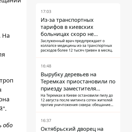
вещаний
17:03
Из-за транспортных
тарифов в киевских
больницах скоро не
 На
останется медсестер и
Заслуженный врач предупреждает о
коллапсе медицины из-за транспортных
санитарок - профессор
расходов более 12 тысяч гривен в месяц.
ля
Голубовская
16:48
Вырубку деревьев на
нтроп
Теремках приостановили по
приезду заместителя
я
Кличко - начался диалог
На Теремках в Киеве остановили пилу до
она
12 августа после митинга сотен жителей
против уничтожения сквера: обещание
й".
не возобновлять работы дал лично
заместитель Кличко, Петр Пантелеев,
прибывший наладить коммуникацию
16:37
ь обо
Октябрьский дворец на