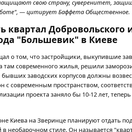
ые защищают свою страну, суверенитет, защ
работе", — цитирует Баффета Общественное.
ть квартал Добровольского 
ода "Большевик" в Киеве
ал о том, что застройщики, выкупившие за
ва там современного жилья, решили
замороз
те бывших заводских корпусов должны возве
он с современным пространством, соответс
лизации проекта заняло бы 10-12 лет, теперь
йоне Киева на Зверинце планируют
отдать по
й в необарочном стиле. Он называется "квар