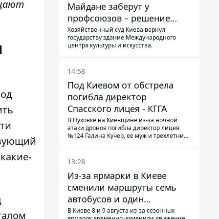
ищают
Майдане заберут у
профсоюзов – решение
Хозяйственного суда
Хозяйственный суд Киева вернул
государству здание Международного
и
центра культуры и искусства.
14:58
Под Киевом от обстрела
вод
погибла директор
Спасского лицея - КГГА
ить
В Пуховке на Киевщине из-за ночной
сти
атаки дронов погибла директор лицея
№124 Галина Кучер, ее муж и трехлетний
твующий
внук
 какие-
13:28
Из-за ярмарки в Киеве
сменили маршруты семь
автобусов и один
д
троллейбус
В Киеве 8 и 9 августа из-за сезонных
талом
ярмарок временно изменили движение