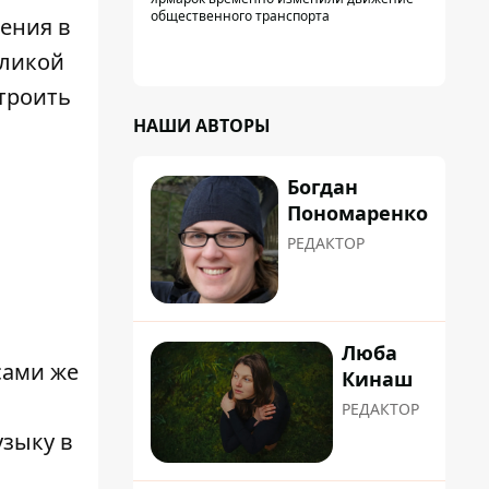
общественного транспорта
ения в
еликой
строить
НАШИ АВТОРЫ
Богдан
Пономаренко
РЕДАКТОР
Люба
сами же
Кинаш
РЕДАКТОР
зыку в