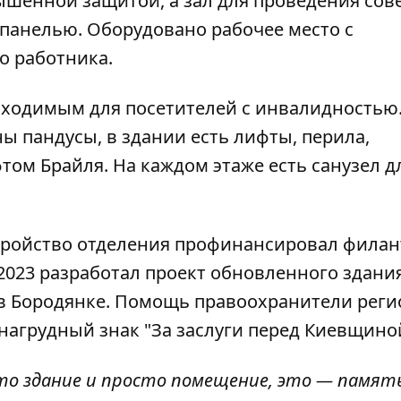
ышенной защитой, а зал для проведения со
панелью. Оборудовано рабочее место с
о работника.
бходимым для посетителей с инвалидностью.
 пандусы, в здании есть лифты, перила,
том Брайля. На каждом этаже есть санузел д
стройство отделения профинансировал фила
 2023 разработал проект обновленного здани
 в Бородянке. Помощь правоохранители реги
нагрудный знак "За заслуги перед Киевщино
то здание и просто помещение, это — памят