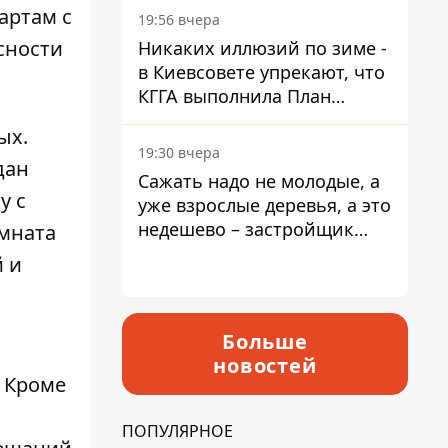
артам с
19:56 вчера
сности
Никаких иллюзий по зиме -
в Киевсовете упрекают, что
КГГА выполнила План
устойчивости на 20%
ых.
19:30 вчера
дан
Сажать надо не молодые, а
у с
уже взрослые деревья, а это
недешево – застройщик
омната
Никонов
 и
Больше
новостей
. Кроме
ПОПУЛЯРНОЕ