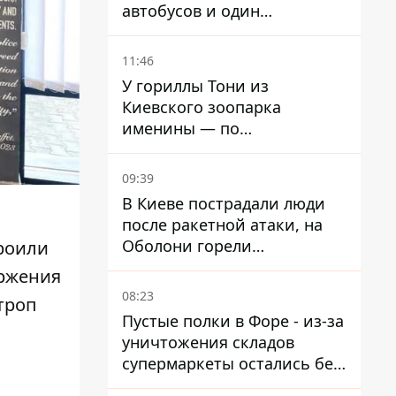
автобусов и один
троллейбус
11:46
У гориллы Тони из
Киевского зоопарка
именины — по
человеческим меркам ему
уже больше 90 лет
09:39
В Киеве пострадали люди
после ракетной атаки, на
Оболони горели
роили
резервуары с топливом
оржения
08:23
троп
Пустые полки в Форе - из-за
уничтожения складов
супермаркеты остались без
ассортимента