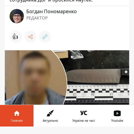
Богдан Пономаренко
РЕДАКТОР
👍
Главная
Актуально
Україна на часі
Youtube
Теперь подозреваемый в самовольном
оставлении части имеет все шансы провести
Информатор в