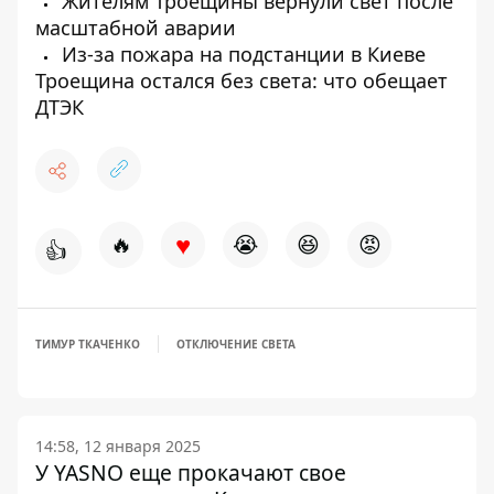
Жителям Троещины вернули свет после
масштабной аварии
Из-за пожара на подстанции в Киеве
Троещина остался без света: что обещает
ДТЭК
♥
🔥
😭
😆
😡
👍
ТИМУР ТКАЧЕНКО
ОТКЛЮЧЕНИЕ СВЕТА
14:58, 12 января 2025
У YASNO еще прокачают свое