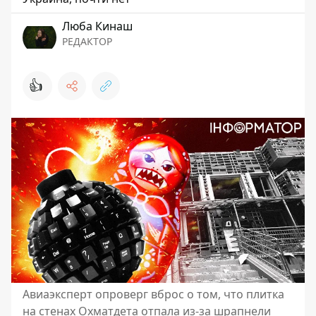
Люба Кинаш
РЕДАКТОР
👍
Авиаэксперт опроверг вброс о том, что плитка
на стенах Охматдета отпала из-за шрапнели