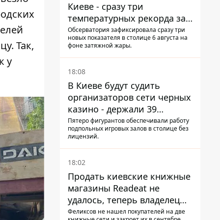
Киеве - сразу три
родских
температурных рекорда за
телей
день
Обсерватория зафиксировала сразу три
новых показателя в столице 6 августа на
у. Так,
фоне затяжной жары.
к у
18:08
В Киеве будут судить
организаторов сети черных
казино - держали 39
заведений
Пятеро фигурантов обеспечивали работу
подпольных игровых залов в столице без
лицензий.
18:02
Продать киевские книжные
магазины Readeat не
удалось, теперь владелец
их просто закроет
Феликсов не нашел покупателей на две
книжные сети и закроет их в сентябре.