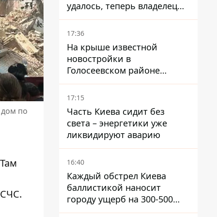
удалось, теперь владелец
их просто закроет
17:36
На крыше известной
новостройки в
Голосеевском районе
разбивают парк площадью
в гектар
17:15
Часть Киева сидит без
 дом по
света – энергетики уже
ликвидируют аварию
 Там
16:40
Каждый обстрел Киева
баллистикой наносит
ГСЧС.
городу ущерб на 300-500
миллионов - Петр