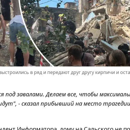
ыстроились в ряд и передают друг другу кирпичи и ост
я под завалами. Делаем все, чтобы максималь
дут", - сказал прибывший на место трагеди
ндент Информатора, дому на Сальского не п