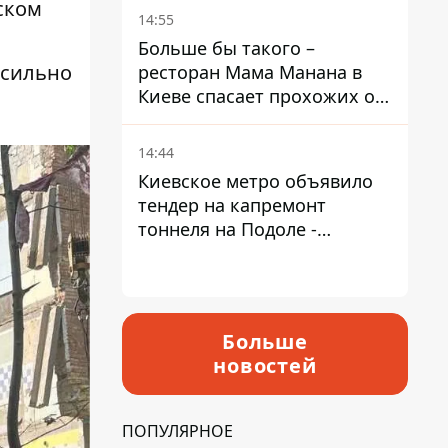
ском
Пантелеев
14:55
Больше бы такого –
 сильно
ресторан Мама Манана в
Киеве спасает прохожих от
жары
14:44
Киевское метро объявило
тендер на капремонт
тоннеля на Подоле -
продлится почти два года
Больше
новостей
ПОПУЛЯРНОЕ