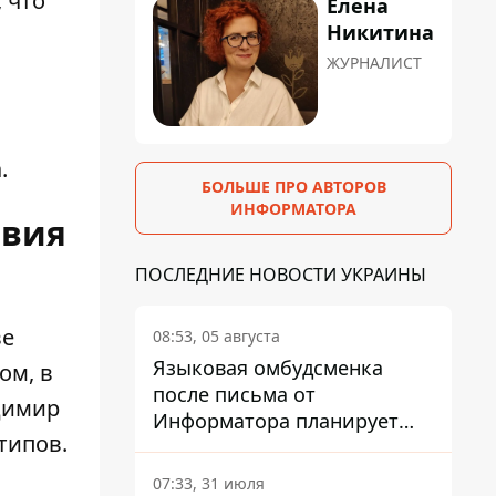
 что
Елена
Никитина
ЖУРНАЛИСТ
.
БОЛЬШЕ ПРО АВТОРОВ
ИНФОРМАТОРА
твия
ПОСЛЕДНИЕ НОВОСТИ УКРАИНЫ
ве
08:53, 05 августа
Языковая омбудсменка
ом, в
после письма от
димир
Информатора планирует
типов.
наказать компанию-
подрядчика ПриватБанка
07:33, 31 июля