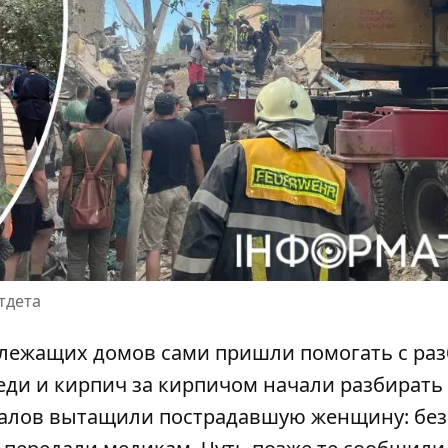
тдета
излежащих домов сами пришли помогать с ра
еди и кирпич за кирпичом начали разбирать
авалов вытащили пострадавшую женщину: без