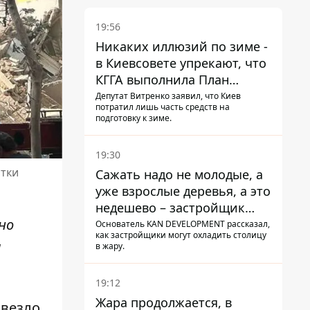
19:56
Никаких иллюзий по зиме -
в Киевсовете упрекают, что
КГГА выполнила План
устойчивости на 20%
Депутат Витренко заявил, что Киев
потратил лишь часть средств на
подготовку к зиме.
19:30
атки
Сажать надо не молодые, а
уже взрослые деревья, а это
недешево – застройщик
но
Никонов
Основатель KAN DEVELOPMENT рассказал,
как застройщики могут охладить столицу
и
в жару.
19:12
Жара продолжается, в
овезло