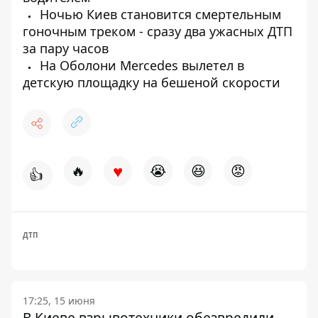
Ночью Киев становится смертельным
гоночным треком - сразу два ужасных ДТП
за пару часов
На Оболони Mercedes вылетел в
детскую площадку на бешеной скорости
♥
🔥
😭
😆
😡
👍
ДТП
17:25, 15 июня
В Киеве взрывотехники обезвредили