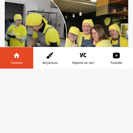
Главная
Актуально
Україна на часі
Youtube
Команда Sunshine Cafe. Фото: Плакина
Информатор в
Скачать
Александра
телефоне
👉
Sunshine Cafe специализируется на
приготовлении пиццы, хлеба и печенья.
Часть выпечки, которую готовит команда,
бесплатно предоставляют малоимущим
группам населения, а также передают
Вооруженным Силам Украины.
Проект