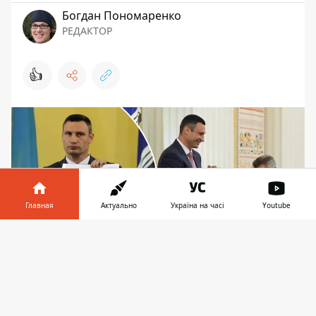
Богдан Пономаренко
РЕДАКТОР
👍
Главная
Актуально
Україна на часі
Youtube
Информатор в
Скачать
телефоне
👉
Поздравить Кличко с избранием подошел и его
предшественник, уже покойный Александр