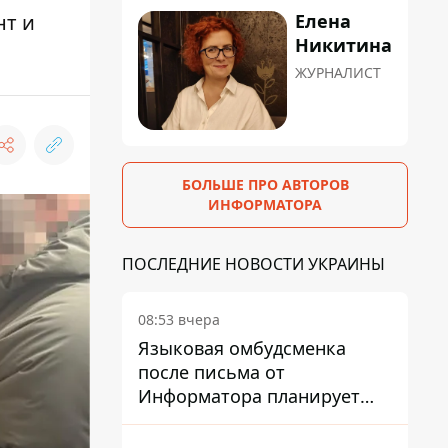
Елена
нт и
Никитина
ЖУРНАЛИСТ
БОЛЬШЕ ПРО АВТОРОВ
ИНФОРМАТОРА
ПОСЛЕДНИЕ НОВОСТИ УКРАИНЫ
08:53 вчера
Языковая омбудсменка
после письма от
Информатора планирует
наказать компанию-
подрядчика ПриватБанка