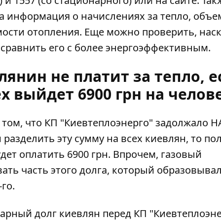
о) и 1557 (со стационарного)
или на сайте.
Так
а информация о начислениях за тепло, объе
мости отопления. Еще можно проверить, нас
сравнить его с более энергоэффективным.
янин не платит за тепло, е
ех выйдет 6900 грн на челов
том, что КП "Киевтеплоэнерго" задолжало Н
 разделить эту сумму на всех киевлян, то по
ет оплатить 6900 грн
. Впрочем, газовый
ать часть этого долга, который образовыва
го.
марный долг киевлян перед КП "Киевтеплоэне