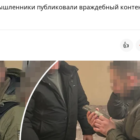
умышленники публиковали враждебный конте
👍