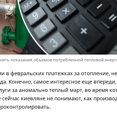
нять показания объемов потребленной тепловой энерг
 в февральских платежках за отопление, н
ода. Конечно, самое интересное еще впереди,
уги за аномально теплый март, во время ко
е сейчас киевляне не понимают, как произво
 проконтролировать.