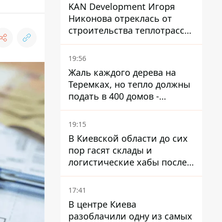
KAN Development Игоря
Никонова отреклась от
строительства теплотрассы
на Теремках
19:56
Жаль каждого дерева на
Теремках, но тепло должны
подать в 400 домов -
депутат Киевсовета
19:15
В Киевской области до сих
пор гасят склады и
логистические хабы после
прилетов ракет - ГСЧС
17:41
В центре Киева
разоблачили одну из самых