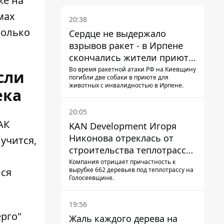
же
на
мах
20:38
колько
Сердце не выдержало
взрывов ракет - в Ирпене
скончались жители приюта
для собак с инвалидностью
Во время ракетной атаки РФ на Киевщину
сли
погибли две собаки в приюте для
животных с инвалидностью в Ирпене.
ека
20:05
АК
KAN Development Игоря
Никонова отреклась от
лучится,
строительства теплотрассы
на Теремках
Компания отрицает причастность к
вырубке 662 деревьев под теплотрассу на
лся
Голосеевщине.
19:56
рго"
Жаль каждого дерева на