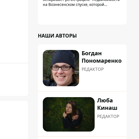
на Вознесенском спуске, которой
физически никогда не существовало: под
нее, вероятно, планировали позже
получить "в обслуживание" земельный
участок
НАШИ АВТОРЫ
Богдан
Пономаренко
РЕДАКТОР
Люба
Кинаш
РЕДАКТОР