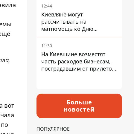
авила
12:44
Киевляне могут
рассчитывать на
ъемы
матпомощь ко Дню
 еще
независимости - кому ее
дадут
11:30
На Киевщине возместят
пла,
часть расходов бизнесам,
пострадавшим от прилетов
ракет
Больше
а вот
новостей
ачала
 по
ПОПУЛЯРНОЕ