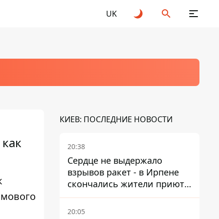
UK
КИЕВ: ПОСЛЕДНИЕ НОВОСТИ
 как
20:38
Сердце не выдержало
взрывов ракет - в Ирпене
к
скончались жители приюта
омового
для собак с инвалидностью
20:05