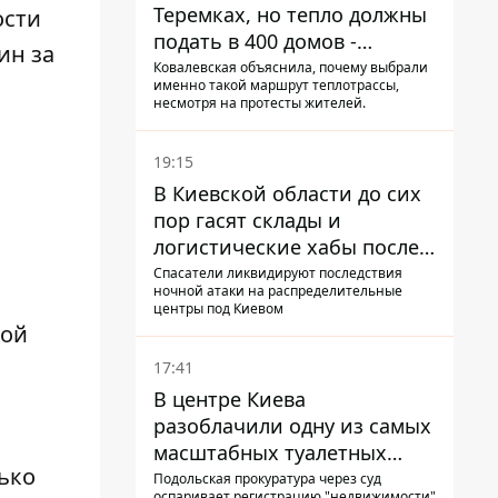
Теремках, но тепло должны
ости
подать в 400 домов -
ин
за
депутат Киевсовета
Ковалевская объяснила, почему выбрали
именно такой маршрут теплотрассы,
несмотря на протесты жителей.
19:15
В Киевской области до сих
пор гасят склады и
логистические хабы после
прилетов ракет - ГСЧС
Спасатели ликвидируют последствия
ночной атаки на распределительные
центры под Киевом
лой
17:41
В центре Киева
разоблачили одну из самых
масштабных туалетных
ько
схем с фиктивным домом
Подольская прокуратура через суд
оспаривает регистрацию "недвижимости"