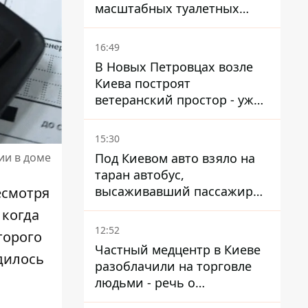
масштабных туалетных
схем с фиктивным домом
16:49
В Новых Петровцах возле
Киева построят
ветеранский простор - уже
нашли проектанта
15:30
Под Киевом авто взяло на
ии в доме
таран автобус,
высаживавший пассажиров
есмотря
на остановке - пассажир в
 когда
больнице
12:52
торого
Частный медцентр в Киеве
дилось
разоблачили на торговле
людьми - речь о
суррогатном материнстве