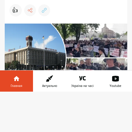
👍
Главная
Актуально
Україна на часі
Youtube
Участники акции выдвинули АРМА ультиматум:
Информатор в
Скачать
вернуть здание Федерации профсоюзов
телефоне
👉
Украины до 24 июня
Громкий конфликт вокруг лакомого куска
столичной недвижимости получил