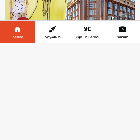
Главная
Актуально
Україна на часі
Youtube
Новые летние витрины ЦУМа в Киеве поражают
Информатор в
Скачать
горожан креативом
телефоне
👉
В центре Киева ЦУМ представил новое
оформление витрин к летнему сезону.
Автором инсталляций стала Маша Рева,
создавшая серию сюреалистических
композиций,
навеянных воспоминаниями
о лете у моря в Одесской области. Новые
витрины уже привлекли внимание
киевлян и туристов, превратив фасад
универмага в одну из самых заметных
фотолокаций Крещатика. Концепция