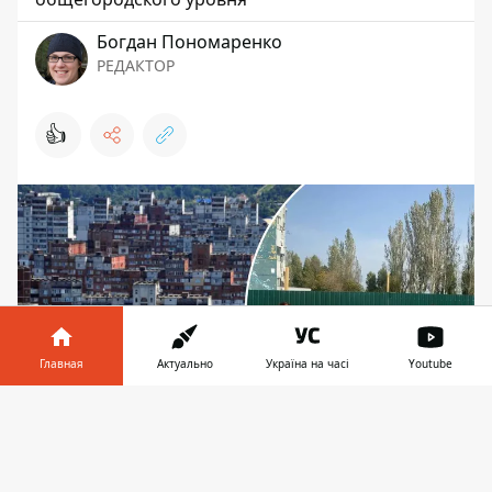
Богдан Пономаренко
РЕДАКТОР
👍
Главная
Актуально
Україна на часі
Youtube
Информатор в
Скачать
телефоне
👉
Исследования проблем микрорайонов начнут
уже в этом году с Оболони и Днепровского