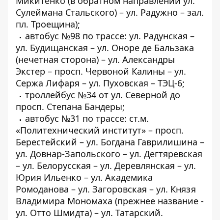
Микитенко (в обратном направлении ул.
Сулеймана Стальского) – ул. Радужно – зал.
пл. Троещина);
автобус №98 по трассе: ул. Радунская –
ул. Будищанская – ул. Оноре де Бальзака
(нечетная сторона) – ул. Александры
Экстер – просп. Червоной Калины – ул.
Сержа Лифаря – ул. Пуховская – ТЭЦ-6;
троллейбус №34 от ул. Северной до
просп. Степана Бандеры;
автобус №31 по трассе: ст.м.
«Политехнический институт» – просп.
Берестейский – ул. Богдана Гаврилишина –
ул. Довнар-Запольского – ул. Дегтяревская
– ул. Белорусская – ул. Деревлянская – ул.
Юрия Ильенко – ул. Академика
Ромоданова – ул. Загоровская – ул. Князя
Владимира Мономаха (прежнее название -
ул. Отто Шмидта) – ул. Татарский.