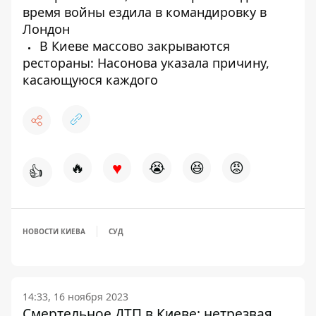
время войны ездила в командировку в
Лондон
В Киеве массово закрываются
рестораны: Насонова указала причину,
касающуюся каждого
♥
🔥
😭
😆
😡
👍
НОВОСТИ КИЕВА
СУД
14:33, 16 ноября 2023
Смертельное ДТП в Киеве: нетрезвая