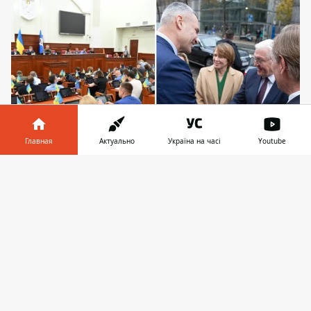
Главная
Актуально
Україна на часі
Youtube
Виталий Кличко сейчас в Германии
Информатор в
Скачать
телефоне
👉
Важнейший процесс, который повлияет
на жизнь и развитие Киева в следующем
году, продолжается сегодня без мэра
города. Бюджет столицы и все вопросы,
связанные с его формированием,
рассматриваются в постоянных
комиссиях
депутатами Киевсовета.