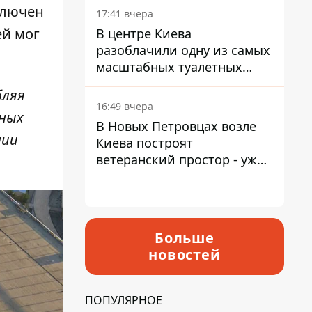
ключен
17:41 вчера
ей мог
В центре Киева
разоблачили одну из самых
масштабных туалетных
схем с фиктивным домом
бляя
16:49 вчера
ьных
В Новых Петровцах возле
нии
Киева построят
ветеранский простор - уже
нашли проектанта
Больше
новостей
ПОПУЛЯРНОЕ