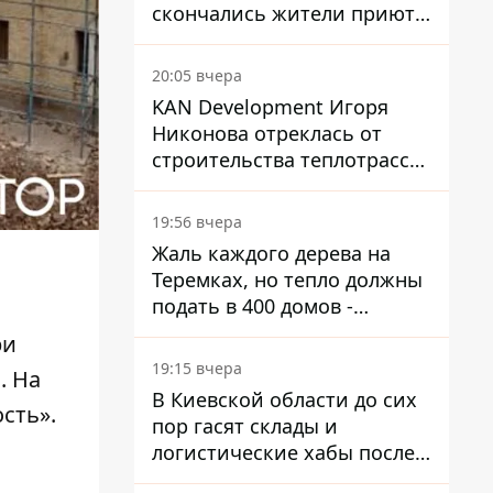
скончались жители приюта
для собак с инвалидностью
20:05 вчера
KAN Development Игоря
Никонова отреклась от
строительства теплотрассы
на Теремках
19:56 вчера
Жаль каждого дерева на
Теремках, но тепло должны
подать в 400 домов -
депутат Киевсовета
ри
19:15 вчера
. На
В Киевской области до сих
сть».
пор гасят склады и
логистические хабы после
прилетов ракет - ГСЧС