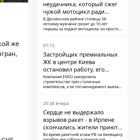
неудачника, который сжег
чужой мотоцикл ради
содержимого багажника
В Деснянском районе столицы 38-
летнему мужчине грозит до 10 лет
тюрьмы за поджог мотоцикла: он просто
не смог сломать замок и поджег
транспорт со злости
кой же
07:15
ыгран
,
Застройщик премиальных
ЖК в центре Киева
остановил работу, его
руководители сбежали из
Компания ENSO заморозила
строительство трех столичных
Украины - Bihus.info
комплексов, а ее топ-менеджмент выехал
из страны.
20:38 вчера
Сердце не выдержало
взрывов ракет - в Ирпене
скончались жители приюта
для собак с инвалидностью
Во время ракетной атаки РФ на Киевщину
АСНЕ
погибли две собаки в приюте для