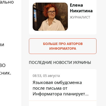
чально
Елена
Никитина
ЖУРНАЛИСТ
ли
БОЛЬШЕ ПРО АВТОРОВ
ИНФОРМАТОРА
ПОСЛЕДНИЕ НОВОСТИ УКРАИНЫ
ТВО
сник.
08:53, 05 августа
Языковая омбудсменка
после письма от
Информатора планирует
наказать компанию-
подрядчика ПриватБанка