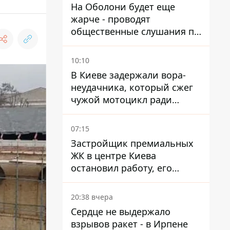
На Оболони будет еще
жарче - проводят
общественные слушания по
поводу храма УГКЦ на
Северной
10:10
В Киеве задержали вора-
неудачника, который сжег
чужой мотоцикл ради
содержимого багажника
07:15
Застройщик премиальных
ЖК в центре Киева
остановил работу, его
руководители сбежали из
Украины - Bihus.info
20:38 вчера
Сердце не выдержало
взрывов ракет - в Ирпене