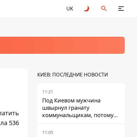
UK
КИЕВ: ПОСЛЕДНИЕ НОВОСТИ
11:21
Под Киевом мужчина
швырнул гранату
латить
коммунальщикам, потому
ла 536
что не хотел платить по
квитанциям
11:05