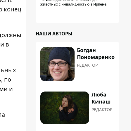
животных с инвалидностью в Ирпене.
о конец
НАШИ АВТОРЫ
 должны
ли
в
Богдан
Пономаренко
РЕДАКТОР
ельных
, по
ами и
Люба
Кинаш
РЕДАКТОР
ла