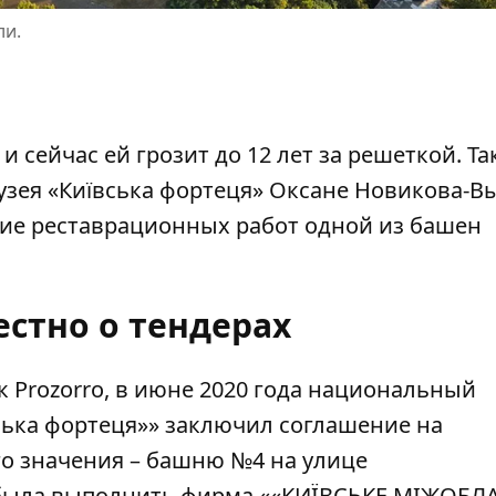
ли.
 сейчас ей грозит до 12 лет за решеткой. Та
узея «Київська фортеця» Оксане Новикова-В
ие реставрационных работ одной из башен
естно о тендерах
 Prozorro, в июне 2020 года национальный
ська фортеця»
»
заключил соглашение на
о значения – башню №4 на улице
 была выполнить фирма ««КИЇВСЬКЕ МІЖОБЛ