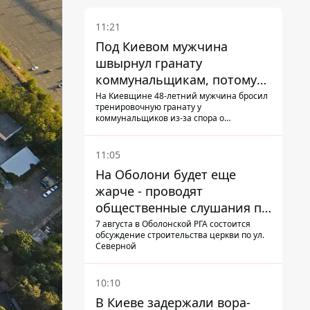
11:21
Под Киевом мужчина
швырнул гранату
коммунальщикам, потому
что не хотел платить по
На Киевщине 48-летний мужчина бросил
тренировочную гранату у
квитанциям
коммунальщиков из-за спора о
начислении
11:05
На Оболони будет еще
жарче - проводят
общественные слушания по
поводу храма УГКЦ на
7 августа в Оболонской РГА состоится
обсуждение строительства церкви по ул.
Северной
Северной
10:10
В Киеве задержали вора-