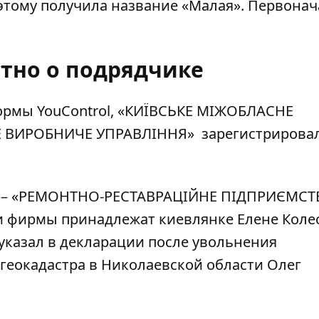
оэтому получила название «Малая». Первона
стно о подрядчике
мы YouControl, «
КИЇВСЬКЕ МІЖОБЛАСНЕ
Е ВИРОБНИЧЕ УПРАВЛІННЯ
» зарегистрирова
ия – «РЕМОНТНО-РЕСТАВРАЦІЙНЕ ПІДПРИЄМС
ти фирмы принадлежат киевлянке Елене Коле
указал в декларации после увольнения
геокадастра в Николаевской области Олег