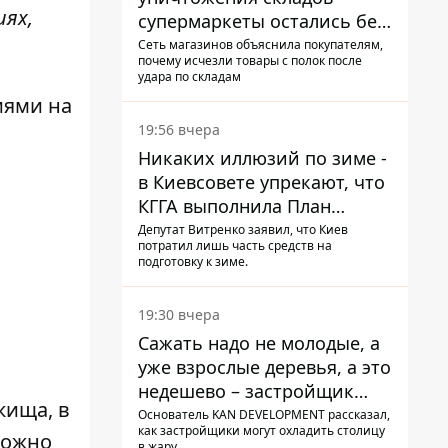
иях,
супермаркеты остались без
ассортимента
Сеть магазинов объяснила покупателям,
почему исчезли товары с полок после
удара по складам
иями на
19:56 вчера
Никаких иллюзий по зиме -
в Киевсовете упрекают, что
КГГА выполнила План
устойчивости на 20%
Депутат Витренко заявил, что Киев
потратил лишь часть средств на
подготовку к зиме.
19:30 вчера
Сажать надо не молодые, а
уже взрослые деревья, а это
недешево – застройщик
жища, в
Никонов
Основатель KAN DEVELOPMENT рассказал,
как застройщики могут охладить столицу
можно
в жару.