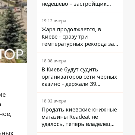
недешево – застройщик
Никонов
19:12 вчера
Жара продолжается, в
Киеве - сразу три
температурных рекорда за
день
18:08 вчера
В Киеве будут судить
организаторов сети черных
казино - держали 39
заведений
ие
18:02 вчера
о
Продать киевские книжные
вное,
магазины Readeat не
удалось, теперь владелец
их просто закроет
льных