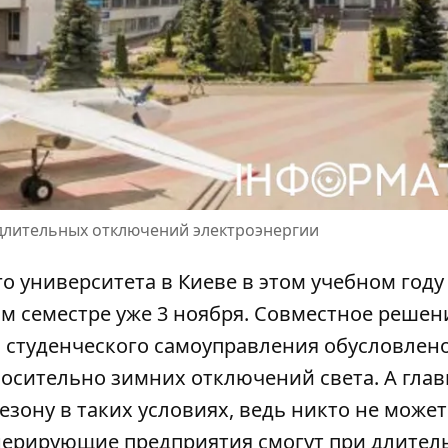
х длительных отключений электроэнергии
 университета в Киеве в этом учебном году
м семестре уже 3 ноября. Совместное решен
и студенческого самоуправления обусловлен
носительно
зимних отключений света
. А гла
езону в таких условиях, ведь никто не может
енерирующие предприятия смогут при длите