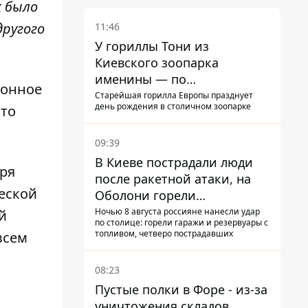
к было
другого
11:46
У гориллы Тони из
Киевского зоопарка
именины — по
ионное
человеческим меркам ему
Старейшая горилла Европы празднует
день рождения в столичном зоопарке
это
уже больше 90 лет
09:39
В Киеве пострадали люди
бря
после ракетной атаки, на
ческой
Оболони горели
резервуары с топливом
Ночью 8 августа россияне нанесли удар
й
по столице: горели гаражи и резервуары с
топливом, четверо пострадавших
всем
08:23
Пустые полки в Форе - из-за
уничтожения складов