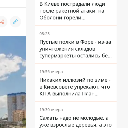
В Киеве пострадали люди
после ракетной атаки, на
Оболони горели
резервуары с топливом
08:23
Пустые полки в Форе - из-за
уничтожения складов
супермаркеты остались без
ассортимента
19:56 вчера
Никаких иллюзий по зиме -
в Киевсовете упрекают, что
КГГА выполнила План
устойчивости на 20%
19:30 вчера
Сажать надо не молодые, а
уже взрослые деревья, а это