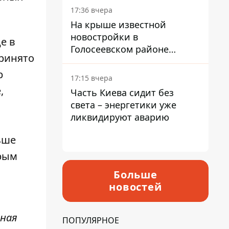
17:36 вчера
На крыше известной
новостройки в
е в
Голосеевском районе
принято
разбивают парк площадью
р
в гектар
17:15 вчера
,
Часть Киева сидит без
света – энергетики уже
ликвидируют аварию
ьше
орым
Больше
новостей
ьная
ПОПУЛЯРНОЕ