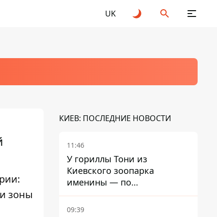
UK
КИЕВ: ПОСЛЕДНИЕ НОВОСТИ
й
11:46
У гориллы Тони из
Киевского зоопарка
рии:
именины — по
 и зоны
человеческим меркам ему
уже больше 90 лет
09:39