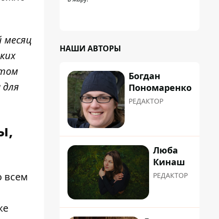
й месяц
НАШИ АВТОРЫ
яких
ктом
Богдан
 для
Пономаренко
РЕДАКТОР
ы,
Люба
Кинаш
о всем
РЕДАКТОР
же