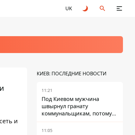
UK
КИЕВ: ПОСЛЕДНИЕ НОВОСТИ
и
11:21
Под Киевом мужчина
швырнул гранату
коммунальщикам, потому
сеть и
что не хотел платить по
квитанциям
11:05