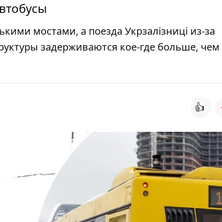
автобусы
кими мостами, а поезда Укрзалізниці из-за
уктуры задерживаются кое-где больше, чем 
👍