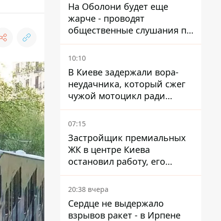
На Оболони будет еще
жарче - проводят
общественные слушания по
поводу храма УГКЦ на
Северной
10:10
В Киеве задержали вора-
неудачника, который сжег
чужой мотоцикл ради
содержимого багажника
07:15
Застройщик премиальных
ЖК в центре Киева
остановил работу, его
руководители сбежали из
Украины - Bihus.info
20:38 вчера
Сердце не выдержало
взрывов ракет - в Ирпене