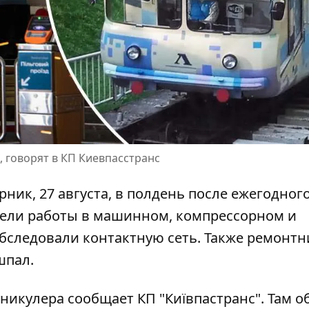
, говорят в КП Киевпасстранс
ник, 27 августа, в полдень после ежегодног
вели работы в машинном, компрессорном и
бследовали контактную сеть
. Также ремонт
шпал.
никулера сообщает КП "Київпастранс". Там 