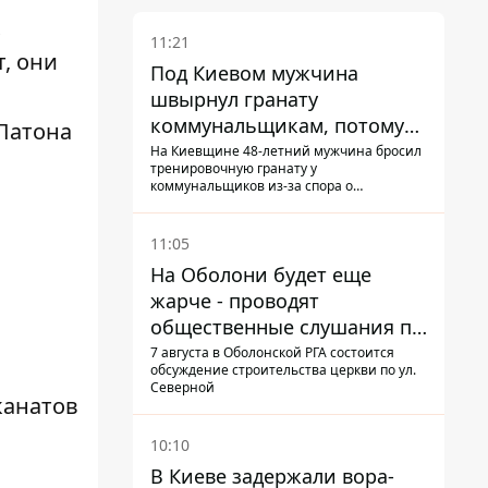
х
11:21
т, они
Под Киевом мужчина
швырнул гранату
коммунальщикам, потому
 Патона
что не хотел платить по
На Киевщине 48-летний мужчина бросил
тренировочную гранату у
квитанциям
коммунальщиков из-за спора о
начислении
11:05
На Оболони будет еще
жарче - проводят
общественные слушания по
поводу храма УГКЦ на
7 августа в Оболонской РГА состоится
обсуждение строительства церкви по ул.
Северной
Северной
канатов
10:10
В Киеве задержали вора-