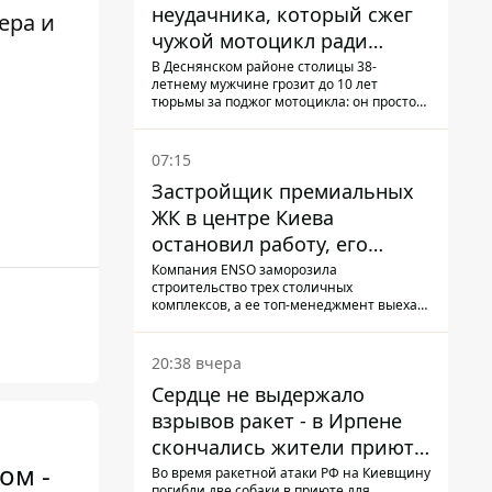
неудачника, который сжег
ера и
чужой мотоцикл ради
содержимого багажника
В Деснянском районе столицы 38-
летнему мужчине грозит до 10 лет
тюрьмы за поджог мотоцикла: он просто
не смог сломать замок и поджег
транспорт со злости
07:15
Застройщик премиальных
ЖК в центре Киева
остановил работу, его
руководители сбежали из
Компания ENSO заморозила
строительство трех столичных
Украины - Bihus.info
комплексов, а ее топ-менеджмент выехал
из страны.
20:38 вчера
Сердце не выдержало
взрывов ракет - в Ирпене
скончались жители приюта
ом -
для собак с инвалидностью
Во время ракетной атаки РФ на Киевщину
погибли две собаки в приюте для