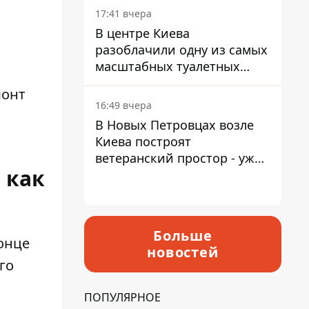
17:41 вчера
В центре Киева
разоблачили одну из самых
масштабных туалетных
схем с фиктивным домом
монт
16:49 вчера
В Новых Петровцах возле
Киева построят
ветеранский простор - уже
 как
нашли проектанта
Больше
онце
новостей
го
ПОПУЛЯРНОЕ