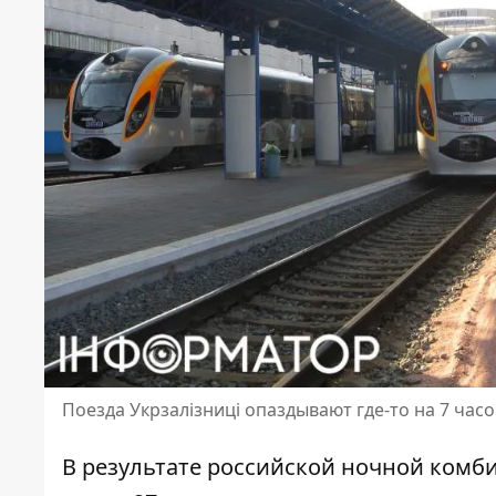
Поезда Укрзалізниці опаздывают где-то на 7 час
В результате российской ночной комб