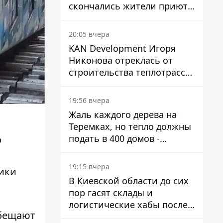
скончались жители приюта
для собак с инвалидностью
20:05 вчера
KAN Development Игоря
Никонова отреклась от
строительства теплотрассы
на Теремках
19:56 вчера
Жаль каждого дерева на
Теремках, но тепло должны
подать в 400 домов -
о
депутат Киевсовета
19:15 вчера
ники
В Киевской области до сих
пор гасят склады и
логистические хабы после
обещают
прилетов ракет - ГСЧС