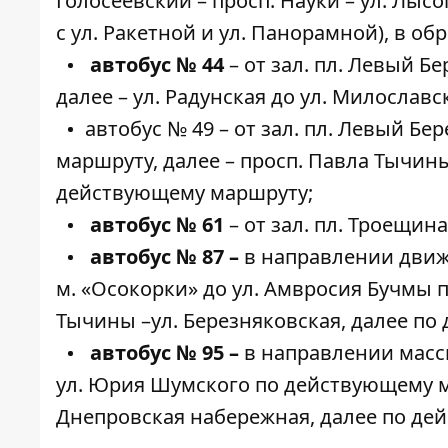
Голосеевский – просп. Науки – ул. Лыс
с ул. Ракетной и ул. Панорамной), в 
автобус № 44
– от зал. пл. Левый Б
далее – ул. Радунская до ул. Милославс
автобус № 49 – от зал. пл. Левый Б
маршруту, далее – просп. Павла Тычин
действующему маршруту;
автобус № 61
– от зал. пл. Троещина
автобус № 87 –
в направлении движе
м. «Осокорки» до ул. Амвросия Бучмы 
Тычины –ул. Березняковская, далее п
автобус № 95 –
в направлении масси
ул. Юрия Шумского по действующему м
Днепровская набережная, далее по де