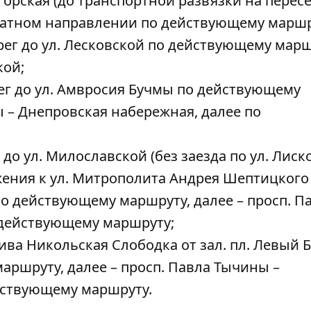
огорская (до транспортной развязки на перес
обратном направлении по действующему маршр
ерег до ул. Лесковской по действующему марш
кой;
ерег до ул. Амвросия Бучмы по действующему
ы – Днепровская набережная, далее по
 до ул. Милославской (без заезда по ул. Лиск
ния к ул. Митрополита Андрея Шептицкого о
по действующему маршруту, далее – просп. П
о действующему маршруту;
ва Никольская Слободка от зал. пл. Левый Б
аршруту, далее – просп. Павла Тычины –
йствующему маршруту.