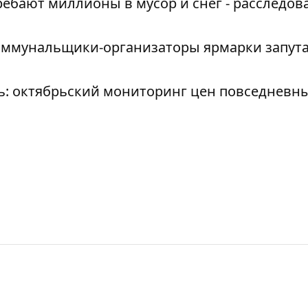
ебают миллионы в мусор и снег - расследов
 коммунальщики-организаторы ярмарки запут
ль: октябрьский мониторинг цен повседневн