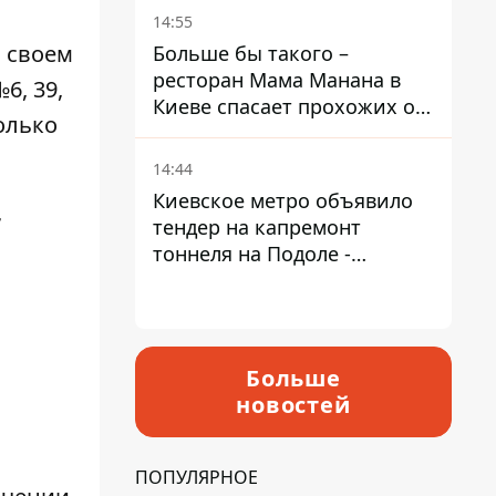
Пантелеев
14:55
в своем
Больше бы такого –
ресторан Мама Манана в
6, 39,
Киеве спасает прохожих от
только
жары
14:44
Киевское метро объявило
т
тендер на капремонт
тоннеля на Подоле -
продлится почти два года
Больше
новостей
ПОПУЛЯРНОЕ