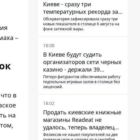
Киеве - сразу три
температурных рекорда за
день
Обсерватория зафиксировала сразу три
новых показателя в столице 6 августа на
рия
фоне затяжной жары.
маха –
18:08
В Киеве будут судить
организаторов сети черных
ок
казино - держали 39
заведений
Пятеро фигурантов обеспечивали работу
подпольных игровых залов в столице без
лицензий.
что в
18:02
вское
Продать киевские книжные
ть на
магазины Readeat не
том,
удалось, теперь владелец
их просто закроет
Феликсов не нашел покупателей на две
книжные сети и закроет их в сентябре.