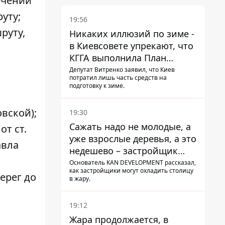
ечении
уту;
19:56
руту,
Никаких иллюзий по зиме -
в Киевсовете упрекают, что
КГГА выполнила План
устойчивости на 20%
Депутат Витренко заявил, что Киев
потратил лишь часть средств на
подготовку к зиме.
овской);
19:30
Сажать надо не молодые, а
т ст.
уже взрослые деревья, а это
авла
недешево – застройщик
Никонов
Основатель KAN DEVELOPMENT рассказал,
как застройщики могут охладить столицу
ерег до
в жару.
19:12
Жара продолжается, в