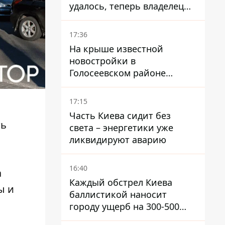
удалось, теперь владелец
их просто закроет
17:36
На крыше известной
новостройки в
Голосеевском районе
разбивают парк площадью
в гектар
17:15
Часть Киева сидит без
ть
света – энергетики уже
ликвидируют аварию
16:40
а
Каждый обстрел Киева
ы и
баллистикой наносит
городу ущерб на 300-500
миллионов - Петр