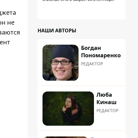
джета
он не
НАШИ АВТОРЫ
ваются
мент
Богдан
Пономаренко
РЕДАКТОР
Люба
Кинаш
РЕДАКТОР