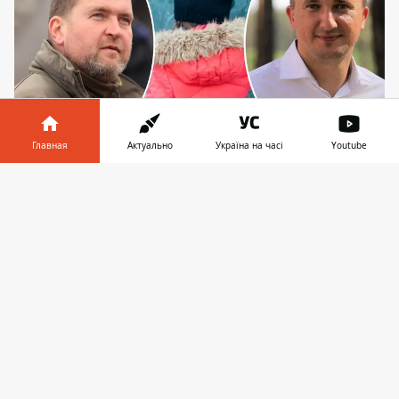
Главная
Актуально
Україна на часі
Youtube
Конфликт между действующим городским
головой Александром Маркушиным и его
Информатор в
Скачать
предшественником Владимиром Карплюком
телефоне
👉
пока "подогревается" холодными батареями
Задержка с подачей тепла в учреждения
социального образования в Ирпенской
общине вызвала возмущение родителей,
чьи дети уже вторую неделю учатся в
холодных помещениях. Ирпень - не
единственный город в Киевской области,
где отопительный сезон
начался сразу во