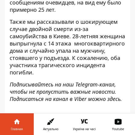
сообщениям очевидцев, на вид ему было
примерно 25 лет.
Также мы рассказывали о шокирующем
случае двойной смерти из-за
самоубийства в Киеве. 28-летняя женщина
выпрыгнула с 14 этажа
многоквартирного
дома и случайно упала на мужчину,
стоявшего у подъезда. К сожалению, оба
участника трагического инцидента
погибли.
Подписывайтесь на наш
Telegram-канал
,
чтобы не пропустить важные новости.
Подписаться на канал в Viber можно
здесь
.
ЧИТАЙТЕ ТАКЖЕ:
Попытка самоубийства в Киеве:
Главная
Актуально
Україна на часі
Youtube