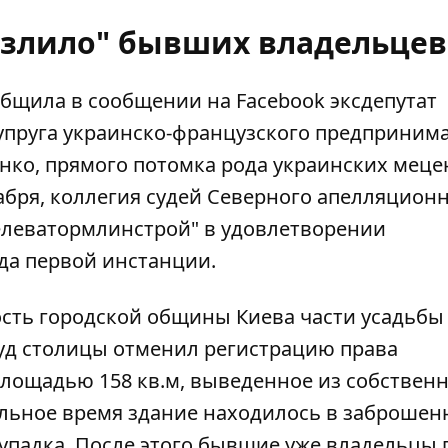
озлило" бывших владельцев
ообщила
в сообщении на Facebook
эксдепутат
супруга украинско-французского предприним
енко
, прямого потомка рода украинских меце
кабря, коллегия судей Северного апелляцион
елеватормлинстрой" в удовлетворении
да первой инстанции.
ость городской общины Киева части усадьбы
суд столицы отменил регистрацию права
лощадью 158 кв.м, выведенное из собствен
тельное время здание находилось в заброше
 упадка. После этого бывшие уже владельцы