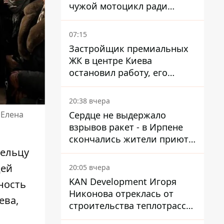
чужой мотоцикл ради
содержимого багажника
07:15
Застройщик премиальных
ЖК в центре Киева
остановил работу, его
руководители сбежали из
Украины - Bihus.info
20:38 вчера
Сердце не выдержало
 Елена
взрывов ракет - в Ирпене
скончались жители приюта
для собак с инвалидностью
дельцу
дей
20:05 вчера
KAN Development Игоря
ность
Никонова отреклась от
ева,
строительства теплотрассы
на Теремках