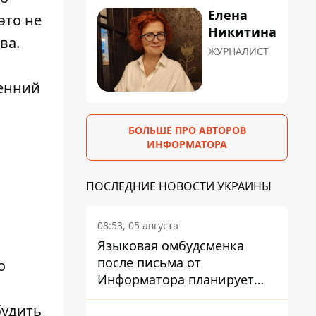
Елена
это не
Никитина
ва.
ЖУРНАЛИСТ
ренний
БОЛЬШЕ ПРО АВТОРОВ
ИНФОРМАТОРА
ПОСЛЕДНИЕ НОВОСТИ УКРАИНЫ
08:53, 05 августа
Языковая омбудсменка
после письма от
о
Информатора планирует
наказать компанию-
будить
подрядчика ПриватБанка