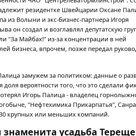
ственности ЧАО "Центрелеватормлинстрой".
С
надлежит резидентке Швейцарии Оксане Пали
а из Волыни и экс-бизнес-партнера Игоря
ыва он создал и возглавлял депутатскую груп
и "За Майбах!" из-за концентрации в ней
лей бизнеса, впрочем, позже передал руково
 Палица замужем за политиком: данные о раз
ая доля вероятности того, что это сделали фи
потерял Игорь Палица - владелец горнолыжн
рогобыче, "Нефтехимика Прикарпатья", Санра
 30 крупных или меньших компаний.
м знаменита усадьба Терещ