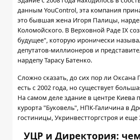
Здание с 2008 года находилось в соб
данным YouControl
, эта компания при
это бывшая жена Игоря Палицы, нардеп
Коломойского. В Верховной Раде IX соз
будущее", которую иронически называл
депутатов-миллионеров и представите
нардепу Тарасу Батенко.
Сложно сказать, до сих пор ли Оксана
есть с 2002 года, но существует больш
На самом деле здание в центре Киева 
курорта "Буковель", НПК-Галичина в Д
гостиницы, Укринвестторгстроя и еще
УЦР и Директория: че