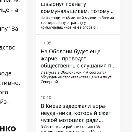
огласно
швырнул гранату
це – а
коммунальщикам, потому
что не хотел платить по
На Киевщине 48-летний мужчина бросил
тренировочную гранату у
квитанциям
пу "За
коммунальщиков из-за спора о
начислении
11:05
дство
На Оболони будет еще
жарче - проводят
общественные слушания по
поводу храма УГКЦ на
воде
7 августа в Оболонской РГА состоится
обсуждение строительства церкви по ул.
Северной
ктивно.
Северной
ого
10:10
йз-
В Киеве задержали вора-
неудачника, который сжег
чужой мотоцикл ради
енко
содержимого багажника
В Деснянском районе столицы 38-
летнему мужчине грозит до 10 лет