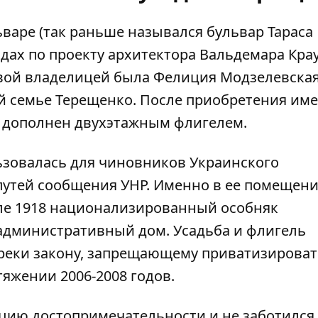
варе (так раньше назывался бульвар Тараса
одах
по проекту архитектора Вальдемара Крау
рвой владелицей была Фелиция Модзелевская
й семье Терещенко. После приобретения им
 дополнен двухэтажным флигелем.
льзовалась для чиновников Украинского
путей сообщения УНР. Именно в ее помещен
ле 1918 национализированный особняк
к административный дом. Усадьба и флигель
реки закону, запрещающему приватизироват
тяжении 2006-2008 годов.
ацию достопримечательности и не заботился