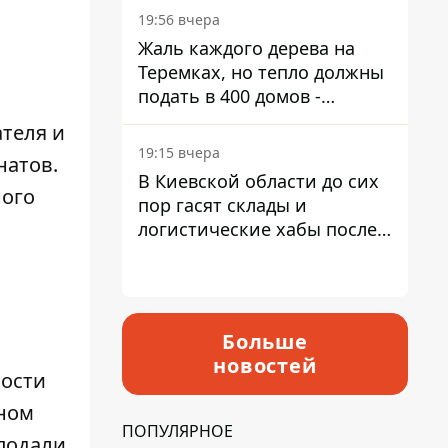
19:56 вчера
Жаль каждого дерева на
Теремках, но тепло должны
подать в 400 домов -
депутат Киевсовета
ателя и
19:15 вчера
натов.
В Киевской области до сих
ного
пор гасят склады и
логистические хабы после
прилетов ракет - ГСЧС
Больше
новостей
ности
нном
ПОПУЛЯРНОЕ
 подали