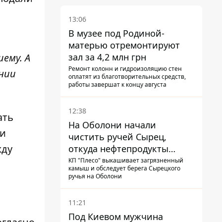
13:06
В музее под Родиной-
матерью отремонтируют
зал за 4,2 млн грн
ему. А
Ремонт колонн и гидроизоляцию стен
нии
оплатят из благотворительных средств,
работы завершат к концу августа
12:38
ать
На Оболони начали
ли
чистить ручей Сырец,
жду
откуда нефтепродукты
попадали в озера
КП "Плесо" выкашивает загрязненный
камыш и обследует берега Сырецкого
ручья на Оболони
11:21
Под Киевом мужчина