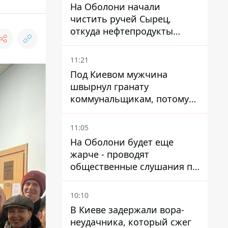
На Оболони начали
чистить ручей Сырец,
откуда нефтепродукты
попадали в озера
11:21
Под Киевом мужчина
швырнул гранату
коммунальщикам, потому
что не хотел платить по
квитанциям
11:05
На Оболони будет еще
жарче - проводят
общественные слушания по
поводу храма УГКЦ на
Северной
10:10
В Киеве задержали вора-
неудачника, который сжег