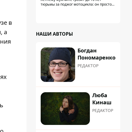
тюрьмы за поджог мотоцикла: он просто
не смог сломать замок и поджег
транспорт со злости
зе в
, а
НАШИ АВТОРЫ
ения
Богдан
Пономаренко
РЕДАКТОР
иях
Люба
Кинаш
ь
РЕДАКТОР
 о