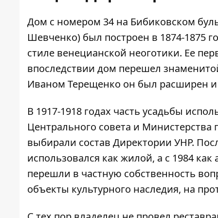
Дом с номером 34 на Бибиковском буль
Шевченко)
был построен в 1874-1875 г
стиле венецианской неоготики. Ее пе
впоследствии дом перешел знаменито
Иваном Терещенко он был расширен и
В 1917-1918 годах часть усадьбы испо
Центрального совета и Министерства 
выбирали состав Директории УНР. Пос
использовался как жилой, а с 1984 ка
перешли в частную собственность воп
объекты культурного наследия, на про
С тех пор владелец не провел реставр