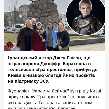
Ірландський актор Джек Глісон, що
зіграв короля Джоффрі Баратеона в
телесеріалі «Гра престолів», прибув до
Києва з низкою благодійних проєктів
на підтримку ЗСУ.
Журналіст "
Украина Сейчас
" зустрів у Києві
зірку серіалу "Гра престолів" ірландського
актора Джека Ґлісона та записав з ним
ексклюзивне інтерв'ю, передає