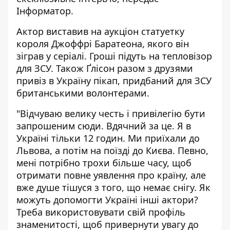
Інформатор
.
Актор
виставив на аукціон статуетку
короля Джоффрі Баратеона, якого він
зіграв у серіалі. Гроші підуть на тепловізор
для ЗСУ. Також Ґлісон разом з друзями
привіз в Україну пікап, придбаний для ЗСУ
британськими волонтерами.
"Відчуваю велику честь і привілегію бути
запрошеним сюди. Вдячний за це. Я в
Україні тільки 12 годин. Ми приїхали до
Львова, а потім на поїзді до Києва. Певно,
мені потрібно трохи більше часу, щоб
отримати повне уявлення про країну, але
вже душе тішуся з того, що немає снігу. Як
можуть допомогти Україні інші актори?
Треба використовувати свій профіль
знаменитості, щоб привернути увагу до