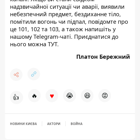
надзвичайної ситуації чи аварії, виявили
небезпечний предмет, бездиханне тіло,
помітили вогонь чи підпал, повідомте про
це 101, 102 та 103, а також напишіть у
нашому Telegram-чаті. Приєднатися до
нього можна
ТУТ
.
Платон Бережний
♥
🔥
😭
😆
😡
👍
НОВИНИ КИЄВА
АКТОРИ
ВОЙНА