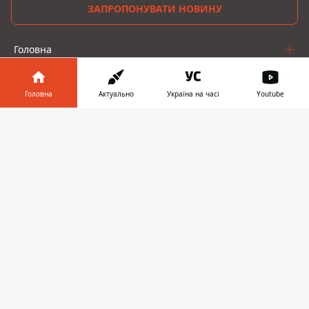
ЗАПРОПОНУВАТИ НОВИНУ
Головна
Про проєкт
Головна
Актуально
Україна на часі
Youtube
Реклама
Інформатор у
Завантажити
Про нас
телефоні
👉
Інформатор проекти
Інформатор-Україна
Geek
Гроші
Авто
© 2016-2026 Informator