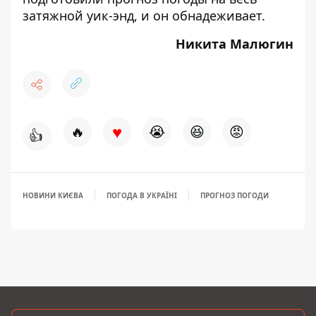
затяжной уик-энд
, и он обнадеживает.
Никита Малюгин
♥
🔥
😭
😆
😡
👍
НОВИНИ КИЄВА
ПОГОДА В УКРАЇНІ
ПРОГНОЗ ПОГОДИ