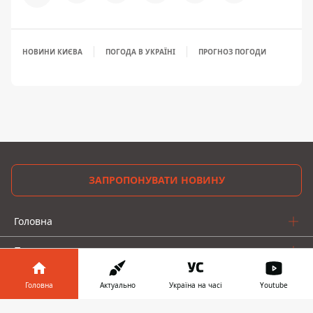
НОВИНИ КИЄВА
ПОГОДА В УКРАЇНІ
ПРОГНОЗ ПОГОДИ
ЗАПРОПОНУВАТИ НОВИНУ
Головна
Про проєкт
Реклама
Головна
Актуально
Україна на часі
Youtube
Про нас