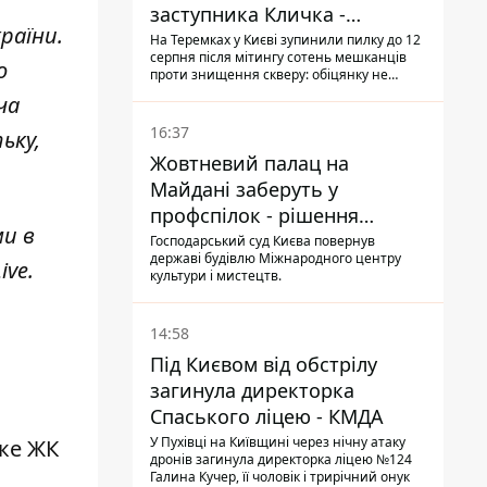
заступника Кличка -
раїни.
почався діалог
На Теремках у Києві зупинили пилку до 12
серпня після мітингу сотень мешканців
о
проти знищення скверу: обіцянку не
поновлювати роботи дав особисто
ча
заступник Кличка, Петро Пантелеєв, що
прибув налагодити комунікацію
16:37
ьку,
Жовтневий палац на
Майдані заберуть у
профспілок - рішення
ми в
Господарського суду
Господарський суд Києва повернув
державі будівлю Міжнародного центру
ive
.
культури і мистецтв.
14:58
Під Києвом від обстрілу
загинула директорка
Спаського ліцею - КМДА
У Пухівці на Київщині через нічну атаку
яке ЖК
дронів загинула директорка ліцею №124
Галина Кучер, її чоловік і трирічний онук