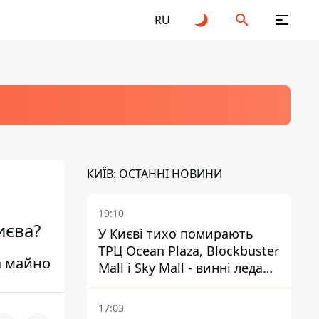
RU
КИЇВ: ОСТАННІ НОВИНИ
19:10
иєва?
У Києві тихо помирають
ТРЦ Ocean Plaza, Blockbuster
а майно
Mall і Sky Mall - винні ледачі
менеджери й канібалізм
17:03