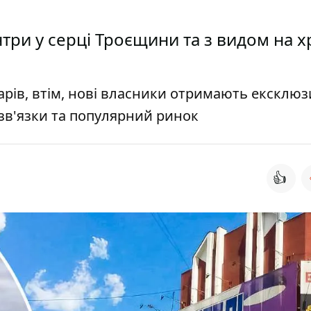
нтри у серці Троєщини та з видом на 
оларів, втім, нові власники отримають ексклюз
озв'язки та популярний ринок
👍