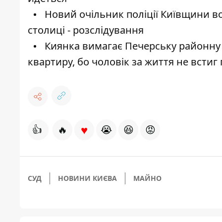
Новий очільник поліції Київщини в
столиці - розслідування
Киянка вимагає Печерську районну 
квартиру, бо чоловік за життя не всти
♥
👍
🔥
😭
😆
😡
СУД
НОВИНИ КИЄВА
МАЙНО