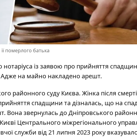
 її померлого батька
о нотаріуса із
заявою про прийняття спадщи
. Адже на майно накладено арешт.
ого районного суду Києва. Жінка після смерт
прийняття спадщини
та дізналась, що на спа
шт. Вона звернулась до Дніпровського район
 Києві Центрального міжрегіонального управ
навчої служби від 21 липня 2023 року вказувал