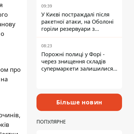
я
09:39
ого
У Києві постраждалі після
ракетної атаки, на Оболоні
анову
горіли резервуари з
но
паливом
08:23
Порожні полиці у Форі -
через знищення складів
супермаркети залишилися
вом про
без асортименту
 на
Більше новин
лочинів,
ПОПУЛЯРНЕ
оків