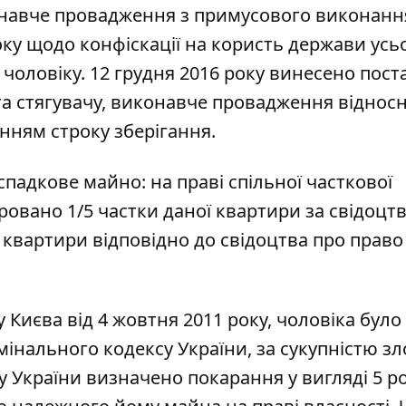
конавче провадження з примусового виконанн
оку щодо конфіскації на користь держави усь
 чоловіку. 12 грудня 2016 року винесено пост
а стягувачу, виконавче провадження віднос
енням строку зберігання.
падкове майно: на праві спільної часткової
тровано 1/5 частки даної квартири за свідоцт
ї квартири відповідно до свідоцтва про право
Києва від 4 жовтня 2011 року, чоловіка було
Кримінального кодексу України, за сукупністю з
су України визначено покарання у вигляді 5 р