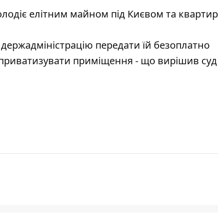
олодіє елітним майном під Києвом та кварти
держадміністрацію передати їй безоплатно
г приватизувати приміщення - що вирішив суд