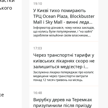
Частки
19:10
ького
У Києві тихо помирають
ТРЦ Ocean Plaza, Blockbuster
Mall і Sky Mall - винні ледачі
менеджери й канібалізм
Інформатор дізнався, чому низка закладів,
що колись були популярними, і "на хайпі"
заробляли мільйони своїм власникам,
почали тихо помирати: з них з'їжджають
магазини-орендарі, їхні торговельні
галереї виглядають сумно, завішані
17:03
плакатиками про знижки "до 70%" і
Через транспортні тарифи у
"остаточний розпродаж"
київських лікарнях скоро не
залишиться медсестер і
санітарок - професор
Заслужена лікарка попереджає про колапс
медицини через транспортні витрати
Голубовська
понад 12 тисяч гривень на місяць.
16:48
ке
Вирубку дерев на Теремках
призупинили після приїзду