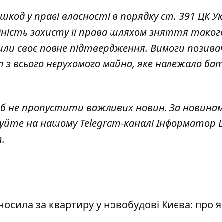
шкод у праві власності в порядку ст. 391 ЦК Ук
дність захисту її права шляхом зняття таког
шли своє повне підтвердження. Вимоги позива
з всього нерухомого майна, яке належало бат
об не пропустити важливих новин. За новина
куйте на нашому Telegram-каналі
Інформатор L
т
.
вносила за квартиру у новобудові Києва: про 