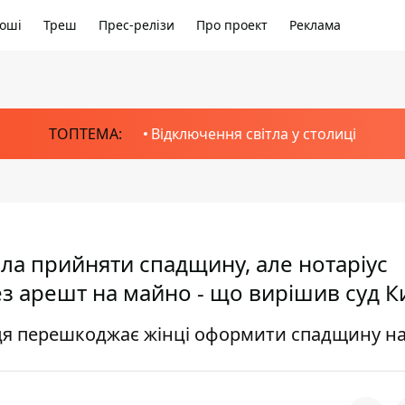
оші
Треш
Прес-релізи
Про проект
Реклама
ТОПТЕМА:
Відключення світла у столиці
ила прийняти спадщину, але нотаріус
ез арешт на майно - що вирішив суд К
ця перешкоджає жінці оформити спадщину н