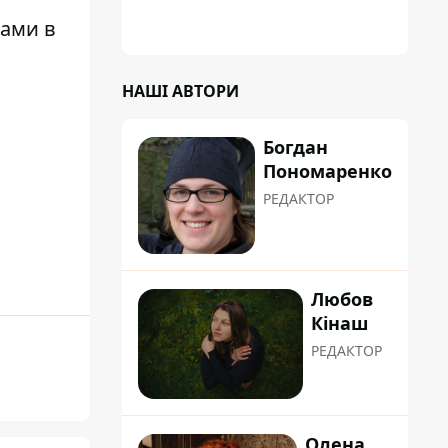
рами в
НАШІ АВТОРИ
Богдан
Пономаренко
РЕДАКТОР
Любов
Кінаш
РЕДАКТОР
Олена