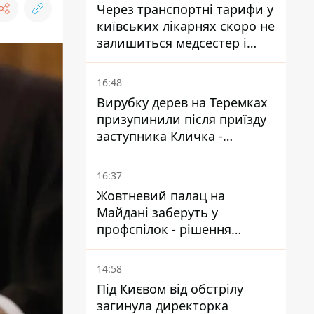
Через транспортні тарифи у
київських лікарнях скоро не
залишиться медсестер і
санітарок - професор
Голубовська
16:48
Вирубку дерев на Теремках
призупинили після приїзду
заступника Кличка -
почався діалог
16:37
Жовтневий палац на
Майдані заберуть у
профспілок - рішення
Господарського суду
14:58
Під Києвом від обстрілу
загинула директорка