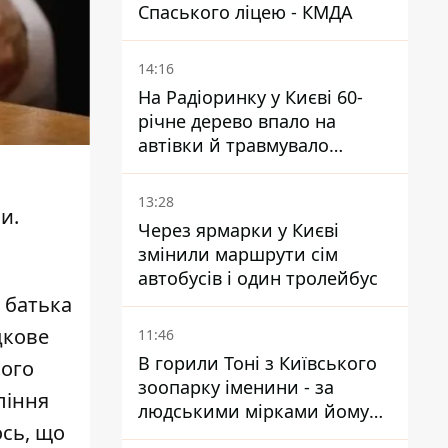
Спаського ліцею - КМДА
14:16
На Радіоринку у Києві 60-
річне дерево впало на
автівки й травмувало
людину - подробиці
13:28
ни
.
Через ярмарки у Києві
змінили маршрути сім
автобусів і один тролейбус
і батька
дкове
11:46
В горили Тоні з Київського
ного
зоопарку іменини - за
ління
людськими мірками йому
ось, що
вже понад 90 років