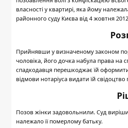
позбавлення волі з конфіскацією всьог
власності у квартирі, яка йому належа
районного суду Києва від 4 жовтня 2012
Роз
Прийнявши у визначеному законом поря
чоловіка, його дочка набула права на 
спадкодавця перешкоджає їй оформити
відмови нотаріуса видати їй свідоцтво
Рі
Позов жінки задовольнили. Суд виріши
належало її померлому батьку.