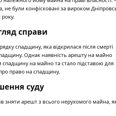
о належного йому майна на праві власності. 
ла, не були конфісковані за вироком Дніпровс
 року.
гляд справи
дку спадщину, яка відкрилася після смерті
спадщину. Однак наявність арешту на майно
 спадщину на майно та стало підставою для
 про право на спадщину.
шення суду
в зняти арешт з всього нерухомого майна, я