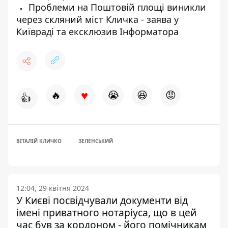
Проблеми на Поштовій площі виникли
через скляний міст Кличка - заява у
Київраді та ексклюзив Інформатора
♥
🔥
😭
😆
😡
👍
ВІТАЛІЙ КЛИЧКО
ЗЕЛЕНСЬКИЙ
12:04, 29 квітня 2024
У Києві посвідчували документи від
імені приватного нотаріуса, що в цей
час був за кордоном - його помічникам