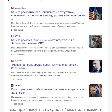
Теза про "відсутність єдності" між політиками в