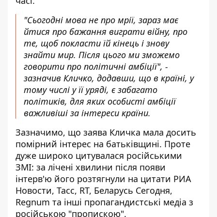
часі.
"Сьогодні мова не про мрії, зараз має
йтися про бажання виграти війну, про
те, щоб покласти їй кінець і знову
знайти мир. Після цього ми зможемо
говорити про політичні амбіції", -
зазначив Кличко, додавши, що в країні, у
тому числі у її уряді, є забагато
політиків, для яких особисті амбіції
важливіші за інтереси країни.
Зазначимо, що заява Кличка мала досить
помірний інтерес на батьківщині. Проте
дуже широко цитувалася російськими
ЗМІ: за лічені хвилини після появи
інтерв'ю його розтягнули на цитати РИА
Новости, Тасс, RT, Беларусь Сегодня,
Regnum та інші пропагандистські медіа з
російською "пропискою".