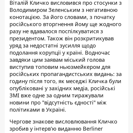
Віталій Кличко висловився про стосунки з
Володимиром Зеленським з негативною
конотацією. За його словами,
з початку
російського вторгнення
йому ще жодного
разу не вдавалося поспілкуватися з
президентом. Також він розкритикував
уряд за недостатні зусилля щодо
подолання корупції у країні. Водночас
завдяки цим заявам міський голова
виступив топовим ньюзмейкером для
російських пропагандистських видань: за
годину після того, як меседжі Кличка були
опубліковані у західних медіа, російські
ЗМІ вже одне за одним тиражували
новини про "відсутність єдності" між
політиками в Україні.
Чергове знакове висловлювання Кличко
зробив
у інтерв'ю виданню Berliner