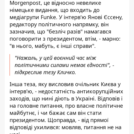
Morgenpost,
це відносно невелике
німецьке видання, що входить до
медіагрупи Funke. У інтерв'ю Янові Єссену,
редактору політичного напрямку, він
зазначив, що "безліч разів" намагався
поговорити з президентом, втім, - марно:
"в нього, мабуть, є інші справи".
"Нажаль, у цей воєнний час між
політичними силами немає єдності", -
підкреслив тезу Кличко.
Інша теза, яку висловив очільник Києва у
інтерв'ю, - недостатність антикорупційних
заходів, що нині діють в Україні. Відповів і
на головне питання, про власне політичне
майбутнє, і чи бажає сам він стати
президентом. Щоправда, - від прямої
відповіді ухилився: мовляв, питання не на