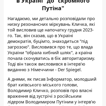
в Україні" до "скромного
Путіна"
Нагадаємо, ми детально розповідали про
низку резонансних міркувань Кличка
, які
той висловив ще напочатку грудня 2023-
го. Так, він сказав, що в Україні
демократія, буцімто, знаходиться "під
загрозою". Висловився про те, що влада
України "обрала хибний шлях", а країна
почала скочуватись в бік авторитаризму.
Тоді він також висловився в інтерв'ю
виданню з Німеччини - Der Spiegel.
А днями, як писав Інформатор, молодший
брат київського міського голови,
Володимир Кличко, розповів про власні
враження від зустрічі з російським
лідером Володимиром Путіним
у інтерв'ю