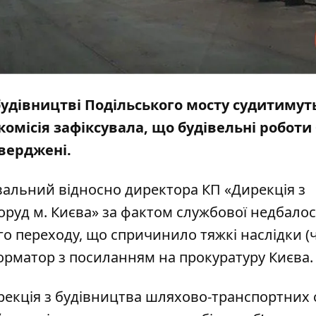
будівництві Подільського мосту судитимут
комісія зафіксувала, що будівельні роботи
тверджені.
вальний відносно директора КП «Дирекція з
уд м. Києва» за фактом службової недбалост
 переходу, що спричинило тяжкі наслідки (ч.
орматор
з посиланням на прокуратуру Києва.
ирекція з будівництва шляхово-транспортних