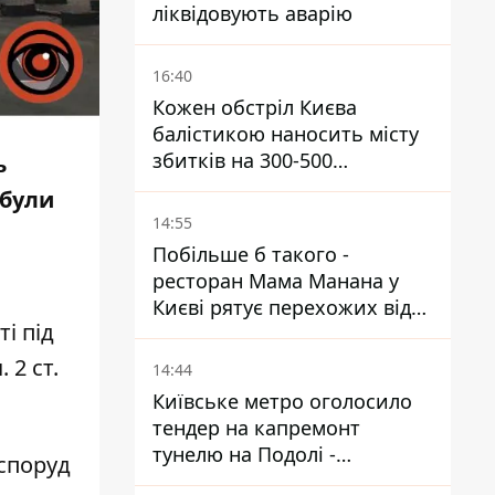
ліквідовують аварію
16:40
Кожен обстріл Києва
балістикою наносить місту
збитків на 300-500
ь
мільйонів - Петро
 були
Пантелеєв
14:55
Побільше б такого -
ресторан Мама Манана у
Києві рятує перехожих від
і під
спеки
 2 ст.
14:44
Київське метро оголосило
тендер на капремонт
тунелю на Подолі -
 споруд
триватиме майже два роки