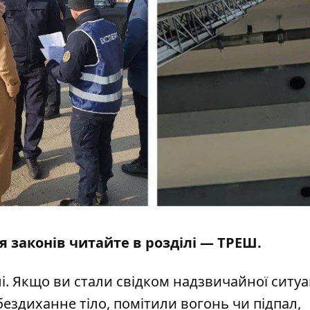
я законів читайте в розділі —
ТРЕШ
.
і
. Якщо ви стали свідком надзвичайної ситуац
бездиханне тіло, помітили вогонь чи підпал,