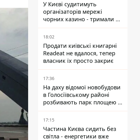
У Києві судитимуть
організаторів мережі
чорних казино - тримали 39
закладів
18:02
Продати київські книгарні
Readeat не вдалося, тепер
власник їх просто закриє
17:36
На даху відомої новобудови
в Голосіївському районі
розбивають парк площею в
гектар
17:15
Частина Києва сидить без
світла - енергетики вже