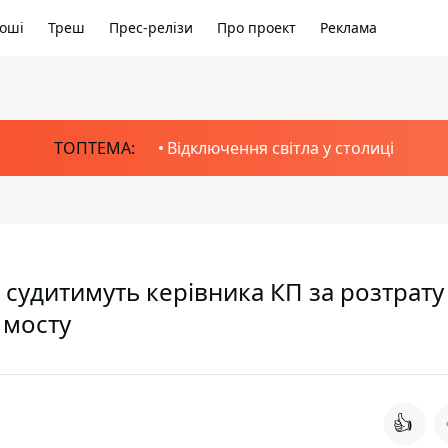
оші
Треш
Прес-релізи
Про проект
Реклама
ТОПТЕМА:
Відключення світла у столиці
і судитимуть керівника КП за розтрату
 мосту
👍