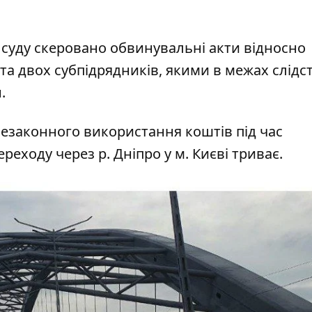
 суду скеровано обвинувальні акти відносно
и та двох субпідрядників
, якими в межах слідс
.
незаконного використання коштів під час
еходу через р. Дніпро у м. Києві триває.