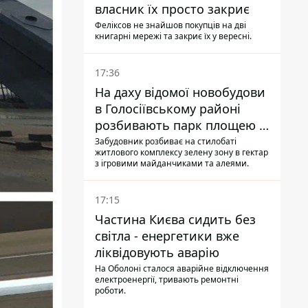
власник їх просто закриє
Феліксов не знайшов покупців на дві
книгарні мережі та закриє їх у вересні.
17:36
На даху відомої новобудови
в Голосіївському районі
розбивають парк площею в
гектар
Забудовник розбиває на стилобаті
житлового комплексу зелену зону в гектар
з ігровими майданчиками та алеями.
17:15
Частина Києва сидить без
світла - енергетики вже
ліквідовують аварію
На Оболоні сталося аварійне відключення
електроенергії, тривають ремонтні
роботи.