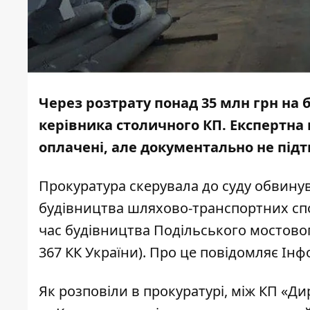
Через розтрату понад 35 млн грн на 
керівника столичного КП. Експертна 
оплачені, але документально не під
Прокуратура скерувала до суду обвину
будівництва шляхово-транспортних спор
час будівництва Подільського мостового
367 КК України). Про це повідомляє
Інф
Як розповіли в прокуратурі, між КП «Д