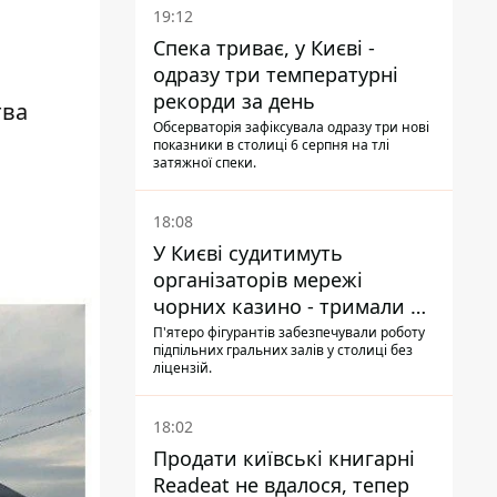
19:12
Спека триває, у Києві -
одразу три температурні
рекорди за день
тва
Обсерваторія зафіксувала одразу три нові
показники в столиці 6 серпня на тлі
затяжної спеки.
18:08
У Києві судитимуть
організаторів мережі
чорних казино - тримали 39
закладів
П'ятеро фігурантів забезпечували роботу
підпільних гральних залів у столиці без
ліцензій.
18:02
Продати київські книгарні
Readeat не вдалося, тепер