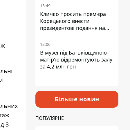
13:49
Кличко просить прем'єра
Корецького внести
президентові подання на
звільнення володаря
Троєщини Бахматова
13:06
аж
В музеї під Батьківщиною-
матір'ю відремонтують залу
за 4,2 млн грн
ельні
и
Більше новин
ельних
нтаж
ПОПУЛЯРНЕ
д 3