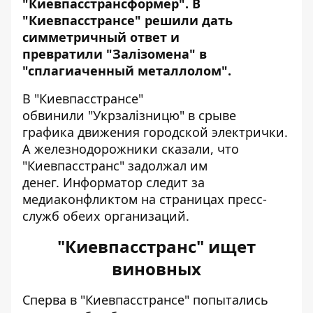
"Киевпасстрансформер". В
"Киевпасстрансе" решили дать
симметричный ответ и
превратили "Залізомена" в
"сплагиаченный металлолом".
В "Киевпасстрансе"
обвинили "Укрзалізницю" в срыве
графика движения городской электрички.
А железнодорожники сказали, что
"Киевпасстранс" задолжал им
денег.
Информатор
следит за
медиаконфликтом на страницах пресс-
служб обеих организаций.
"Киевпасстранс" ищет
виновных
Сперва в "Киевпасстрансе" попытались