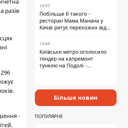
ричетна
Пантелеєв
14:55
а разів
Побільше б такого -
ресторан Мама Манана у
Києві рятує перехожих від
спеки
ісцях
14:44
вні
Київське метро оголосило
тендер на капремонт
тунелю на Подолі -
 296
триватиме майже два роки
рожує
оків.
Більше новин
шення -
ПОПУЛЯРНЕ
ітей.