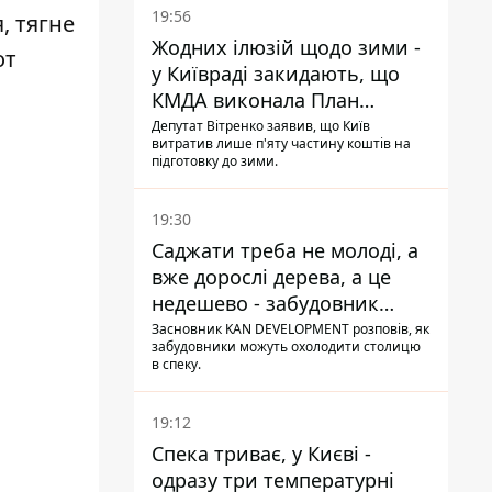
19:56
, тягне
Жодних ілюзій щодо зими -
от
у Київраді закидають, що
КМДА виконала План
стійкості на 20%
Депутат Вітренко заявив, що Київ
витратив лише п'яту частину коштів на
підготовку до зими.
19:30
Саджати треба не молоді, а
вже дорослі дерева, а це
недешево - забудовник
Ніконов
Засновник KAN DEVELOPMENT розповів, як
забудовники можуть охолодити столицю
в спеку.
19:12
Спека триває, у Києві -
одразу три температурні