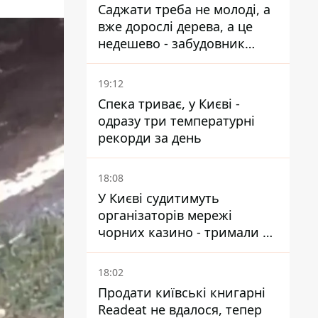
Саджати треба не молоді, а
вже дорослі дерева, а це
недешево - забудовник
Ніконов
19:12
Спека триває, у Києві -
одразу три температурні
рекорди за день
18:08
У Києві судитимуть
організаторів мережі
чорних казино - тримали 39
закладів
18:02
Продати київські книгарні
Readeat не вдалося, тепер