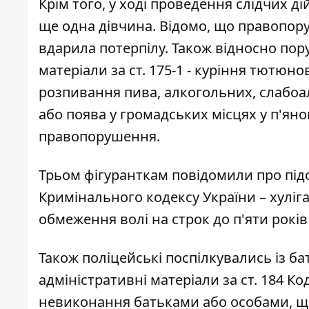
Крім того, у ході проведення слідчих д
ще одна дівчина. Відомо, що правопору
вдарила потерпілу. Також відносно пор
матеріали за ст. 175-1 - куріння тютюно
розпивання пива, алкогольних, слабоа
або поява у громадських місцях у п'яно
правопорушення.
Трьом фігуранткам повідомили про підоз
Кримінального кодексу України – хуліган
обмеження волі на строк до п'яти років
Також поліцейські поспілкувались із б
адміністративні матеріали за ст. 184 К
невиконання батьками або особами, що