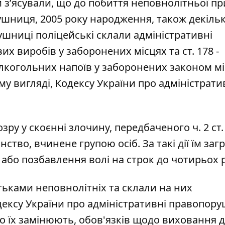
ій з’ясували, що до побиття неповнолітньої п
шниця, 2005 року народження, також декільк
ушниці поліцейські склали адміністративні
вих виробів у заборонених місцях та ст. 178 -
лкогольних напоїв у заборонених законом м
му вигляді, Кодексу України про адміністрати
ру у скоєнні злочину, передбаченого ч. 2 ст.
ство, вчинене групою осіб. За такі дії їм заг
 або позбавлення волі на строк до чотирьох р
атьками неповнолітніх та склали на них
одексу України про адміністративні правопору
 їх замінюють, обов'язків щодо виховання д