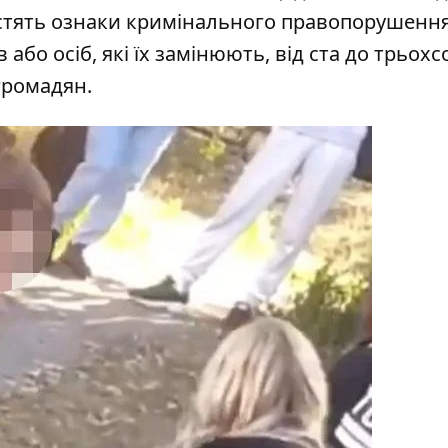
стять ознаки кримінального правопорушення
або осіб, які їх замінюють, від ста до трьохс
громадян.