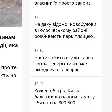
власник їх просто закриє
17:36
На даху відомої новобудови
в Голосіївському районі
розбивають парк площею в
вчинам
гектар
ії, яка
17:15
Частина Києва сидить без
світла - енергетики вже
про те,
ліквідовують аварію
кту. За
16:40
Кожен обстріл Києва
балістикою наносить місту
збитків на 300-500
мільйонів - Петро