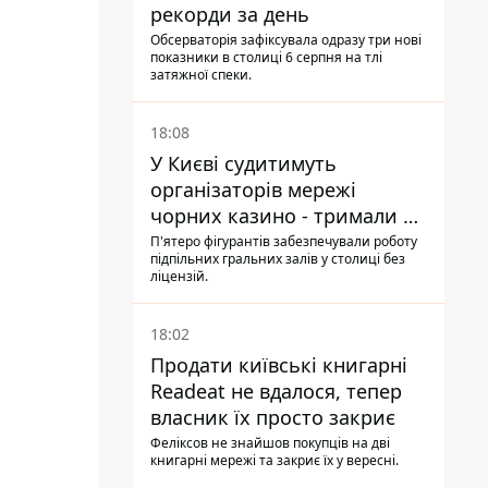
рекорди за день
Обсерваторія зафіксувала одразу три нові
показники в столиці 6 серпня на тлі
затяжної спеки.
18:08
У Києві судитимуть
організаторів мережі
чорних казино - тримали 39
закладів
П'ятеро фігурантів забезпечували роботу
підпільних гральних залів у столиці без
ліцензій.
18:02
Продати київські книгарні
Readeat не вдалося, тепер
власник їх просто закриє
Феліксов не знайшов покупців на дві
книгарні мережі та закриє їх у вересні.