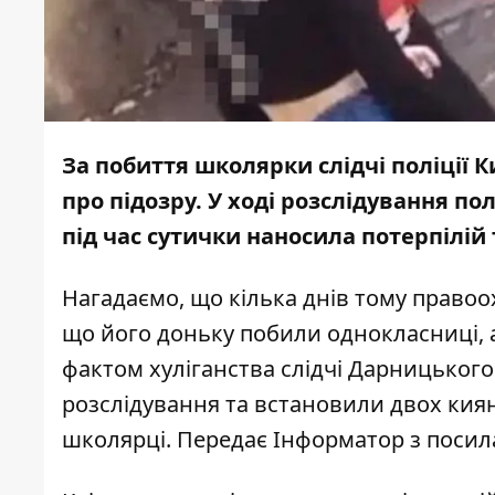
За побиття школярки слідчі поліції
про підозру. У ході розслідування по
під час сутички наносила потерпілій
Нагадаємо, що кілька днів тому правоо
що його
доньку побили однокласниці
,
фактом хуліганства слідчі Дарницького
розслідування та встановили двох киян
школярці. Передає
Інформатор
з посил