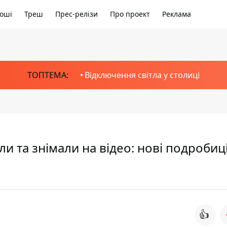
оші
Треш
Прес-релізи
Про проект
Реклама
ТОПТЕМА:
Відключення світла у столиці
и та знімали на відео: нові подробиц
👍