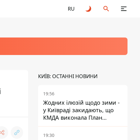
RU
КИЇВ: ОСТАННІ НОВИНИ
і
19:56
Жодних ілюзій щодо зими -
у Київраді закидають, що
КМДА виконала План
стійкості на 20%
19:30