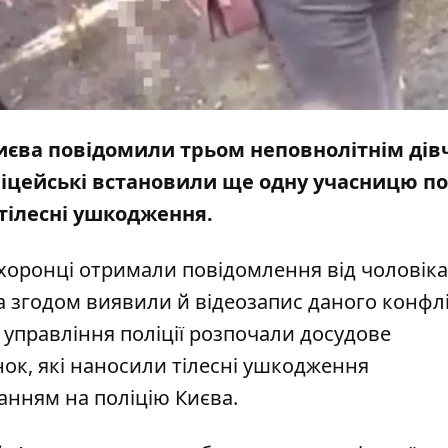
 Києва повідомили трьом неповнолітнім ді
ліцейські встановили ще одну учасницю под
 тілесні ушкодження.
хоронці отримали повідомлення від чоловіка 
 а згодом виявили й відеозапис даного конфлі
 управління поліції розпочали досудове
ок, які наносили тілесні ушкодження
анням на поліцію Києва.