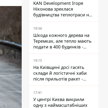
KAN Development Ігоря
Ніконова зреклася
будівництва теплотраси на
Теремках
19:56
Шкода кожного дерева на
Теремках, але тепло мають
подати в 400 будинків -
депутатка Київради
19:15
На Київщині досі гасять
склади й логістичні хаби
після прильотів ракет -
ДСНС
17:41
У центрі Києва викрили
одну з наймасштабніших