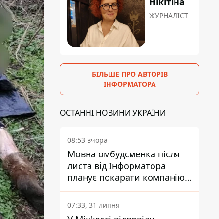
Нікітіна
ЖУРНАЛІСТ
БІЛЬШЕ ПРО АВТОРІВ
ІНФОРМАТОРА
ОСТАННІ НОВИНИ УКРАЇНИ
08:53 вчора
Мовна омбудсменка після
листа від Інформатора
планує покарати компанію-
підрядника ПриватБанку
07:33, 31 липня