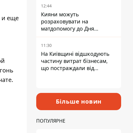
12:44
Кияни можуть
 и еще
розраховувати на
матдопомогу до Дня
незалежності - кому її
дадуть
11:30
На Київщині відшкодують
ой
частину витрат бізнесам,
що постраждали від
огонь
прильотів ракет
чате.
Більше новин
ПОПУЛЯРНЕ