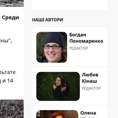
планували пізніше отримати "в
обслуговування" земельну ділянку
. Среди
НАШІ АВТОРИ
Богдан
йны",
Пономаренко
РЕДАКТОР
льтате
Любов
 и 14
Кінаш
РЕДАКТОР
Олена