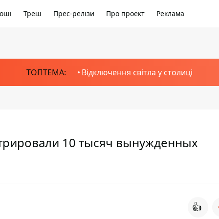
оші
Треш
Прес-релізи
Про проект
Реклама
ТОПТЕМА:
Відключення світла у столиці
стрировали 10 тысяч вынужденных
👍