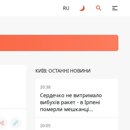
RU
КИЇВ: ОСТАННІ НОВИНИ
20:38
Сердечко не витримало
вибухів ракет - в Ірпені
померли мешканці
притулку для собак з
інвалідністю
20:05