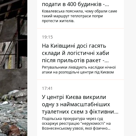
подати в 400 будинків -
депутатка Київради
Ковалевська пояснила, чому обрали саме
такий маршрут теплотраси попри
протести жителів.
19:15
На Київщині досі гасять
склади й логістичні хаби
після прильотів ракет -
ДСНС
Рятувальники ліквідують наслідки нічної
атаки на розподільчі центри під Києвом
17:41
У центрі Києва викрили
одну з наймасштабніших
туалетних схем з фіктивним
будинком
Подільська прокуратура через суд
оскаржує реєстрацію "нерухомості" на
Вознесенському узвозі, якої фізично
ніколи не існувало: під неї, ймовірно,