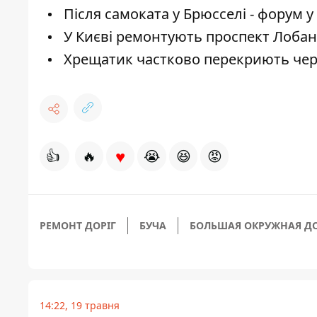
Після самоката у Брюсселі - форум у
У Києві ремонтують проспект Лобан
Хрещатик частково перекриють чере
♥
👍
🔥
😭
😆
😡
РЕМОНТ ДОРІГ
БУЧА
БОЛЬШАЯ ОКРУЖНАЯ Д
14:22, 19 травня