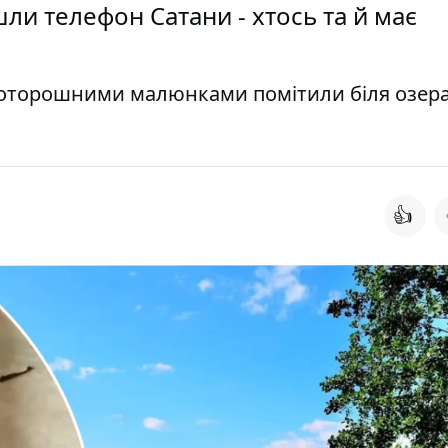
шли телефон Сатани - хтось та й має
моторошними малюнками помітили біля озер
👍