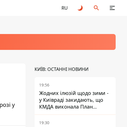
RU
КИЇВ: ОСТАННІ НОВИНИ
19:56
Жодних ілюзій щодо зими -
у Київраді закидають, що
розі у
КМДА виконала План
стійкості на 20%
19:30