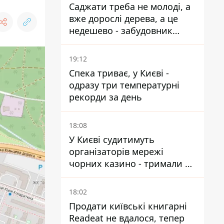
Саджати треба не молоді, а
вже дорослі дерева, а це
недешево - забудовник
Ніконов
19:12
Спека триває, у Києві -
одразу три температурні
рекорди за день
18:08
У Києві судитимуть
організаторів мережі
чорних казино - тримали 39
закладів
18:02
Продати київські книгарні
Readeat не вдалося, тепер