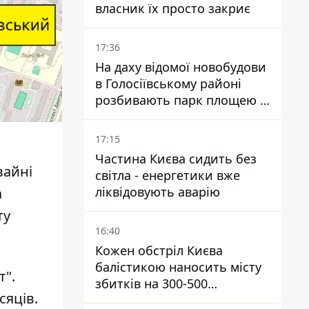
власник їх просто закриє
17:36
На даху відомої новобудови
в Голосіївському районі
розбивають парк площею в
гектар
17:15
Частина Києва сидить без
вайні
світла - енергетики вже
ліквідовують аварію
а
ту
16:40
Кожен обстріл Києва
балістикою наносить місту
т".
збитків на 300-500
сяців.
мільйонів - Петро