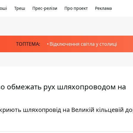
оші
Треш
Прес-релізи
Про проект
Реклама
ТОПТЕМА:
Відключення світла у столиці
ово обмежать рух шляхопроводом на
екриють шляхопровід на Великій кільцевій до