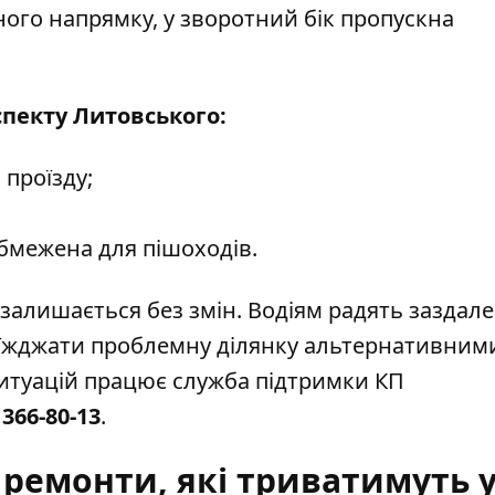
ого напрямку, у зворотний бік пропускна
пекту Литовського:
 проїзду;
обмежена для пішоходів.
х залишається без змін. Водіям радять заздале
'їжджати проблемну ділянку альтернативним
ситуацій працює служба підтримки КП
 366-80-13
.
 ремонти, які триватимуть 