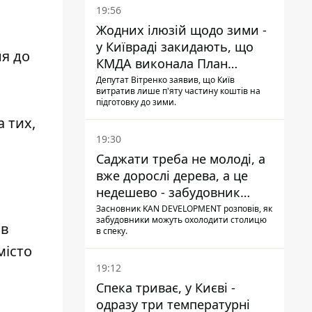
19:56
Жодних ілюзій щодо зими -
у Київраді закидають, що
ня до
КМДА виконала План
стійкості на 20%
Депутат Вітренко заявив, що Київ
витратив лише п'яту частину коштів на
підготовку до зими.
 тих,
19:30
Саджати треба не молоді, а
вже дорослі дерева, а це
недешево - забудовник
Ніконов
Засновник KAN DEVELOPMENT розповів, як
забудовники можуть охолодити столицю
ав
в спеку.
місто
19:12
Спека триває, у Києві -
одразу три температурні