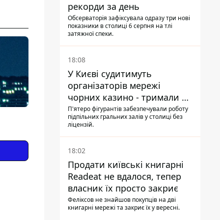
рекорди за день
Обсерваторія зафіксувала одразу три нові
показники в столиці 6 серпня на тлі
затяжної спеки.
18:08
У Києві судитимуть
організаторів мережі
чорних казино - тримали 39
закладів
П'ятеро фігурантів забезпечували роботу
підпільних гральних залів у столиці без
ліцензій.
18:02
Продати київські книгарні
Readeat не вдалося, тепер
власник їх просто закриє
Феліксов не знайшов покупців на дві
книгарні мережі та закриє їх у вересні.