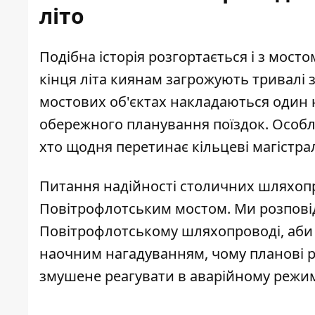
літо
Подібна історія розгортається і з мосто
кінця літа киянам загрожують
тривалі 
мостових об'єктах накладаються один н
обережного планування поїздок. Особли
хто щодня перетинає кільцеві магістрал
Питання надійності столичних шляхопро
Повітрофлотським мостом. Ми розпові
Повітрофлотському шляхопроводі
, аб
наочним нагадуванням, чому планові р
змушене реагувати в аварійному режимі,