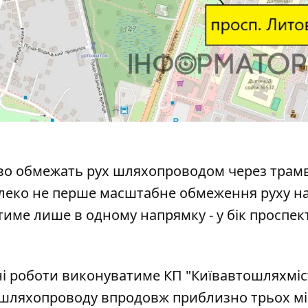
ково обмежать рух шляхопроводом через трам
 далеко не перше масштабне
обмеження руху н
тиме лише в одному напрямку - у бік проспек
ні роботи виконуватиме КП "Київавтошляхміс
 шляхопроводу впродовж приблизно трьох мі