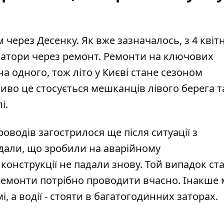
м через Десенку. Як вже зазначалось, з 4 квіт
затори через ремонт
. Ремонти на ключових
а одного, тож літо у Києві стане сезоном
во це стосується мешканців лівого берега та
і.
водів загострилося ще після ситуації з
дали, що зробили на
аварійному
и конструкції не падали знову. Той випадок ст
емонти потрібно проводити вчасно. Інакше 
 а водії - стояти в багатогодинних заторах.