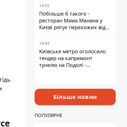
Пантелеєв
14:55
Побільше б такого -
ресторан Мама Манана у
Києві рятує перехожих від
спеки
14:44
Київське метро оголосило
тендер на капремонт
тунелю на Подолі -
триватиме майже два роки
гідь
и
Більше новин
ПОПУЛЯРНЕ
усе