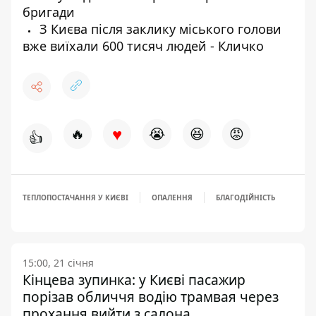
бригади
З Києва після заклику міського голови
вже виїхали 600 тисяч людей - Кличко
♥
🔥
😭
😆
😡
👍
ТЕПЛОПОСТАЧАННЯ У КИЄВІ
ОПАЛЕННЯ
БЛАГОДІЙНІСТЬ
15:00, 21 січня
Кінцева зупинка: у Києві пасажир
порізав обличчя водію трамвая через
прохання вийти з салона