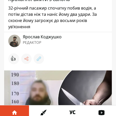
32-річний пасажир спочатку побив водія, а
потім дістав ніж та наніс йому два удари. За
скоєне йому загрожує до восьми років
ув’язнення
Ярослав Коджушко
РЕДАКТОР
👍