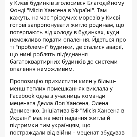
у Києві будинків зголосився Благодійному
Фонді "Місія Хансена в Україні". Там
кажуть, на час тріскучих морозів у Києві
готові запропонувати житло родинам, що
потерпають від холоду в будинках
, куди
неможливо подати опалення. Йдеться про
ті "проблемні" будинки, де сталися аварії,
що нині роблять під'єднання
багатоквартирних будинків до системи
опалення неможливим.
Пропозицію прихистити киян у більш-
менш теплих помешканнях
виклала у
Facebook
одна з учасниць команди
мецената Делла Лоя Хансена, Олена
Денисенко. Ініціатива БФ "Місія Хансена в
Україні" має на меті надання житла й
підтримки тим українцям, що
постраждали від війни - меценат збудував