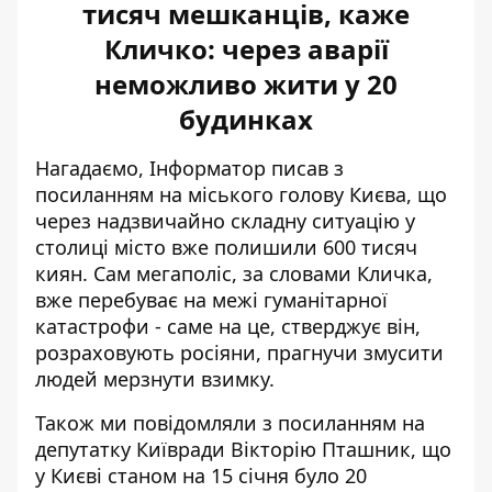
тисяч мешканців, каже
Кличко: через аварії
неможливо жити у 20
будинках
Нагадаємо, Інформатор писав з
посиланням на міського голову Києва, що
через надзвичайно складну ситуацію у
столиці
місто вже полишили 600 тисяч
киян
. Сам мегаполіс, за словами Кличка,
вже перебуває на межі гуманітарної
катастрофи - саме на це, стверджує він,
розраховують росіяни, прагнучи змусити
людей мерзнути взимку.
Також ми повідомляли з посиланням на
депутатку Київради Вікторію Пташник, що
у Києві станом на 15 січня
було 20