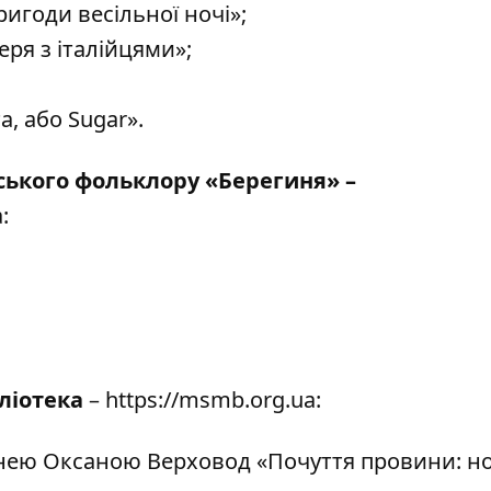
ригоди весільної ночі»;
ря з італійцями»;
а, або Sugar».
ського фольклору «Берегиня» –
a
:
ліотека
–
https://msmb.org.ua
:
нею Оксаною Верховод «Почуття провини: н