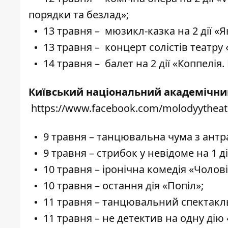
порядки та безлад»;
13 травня – мюзикл-казка на 2 дії «
13 травня – концерт солістів театру 
14 травня – балет на 2 дії «Коппелія.
Київський національний академічни
https://www.facebook.com/molodyytheat
9 травня – танцювальна чума з антра
9 травня – стрибок у невідоме на 1 д
10 травня – іронічна комедія «Чолові
10 травня – остання дія «Попіл»;
11 травня – танцювальний спектакл
11 травня – не детектив на одну дію