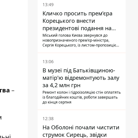
13:49
Кличко просить прем'єра
Корецького внести
президентові подання на
звільнення володаря
Міський голова Києва звернувся до
новопризначеного прем'єр-міністра,
Троєщини Бахматова
Сергія Корецького, із листом-пропозицією
щодо звільнення голови Деснянської РДА
Максима Бахматова
13:06
В музеї під Батьківщиною-
матір'ю відремонтують залу
за 4,2 млн грн
тва
–
Ремонт колон і гідроізоляцію стін оплатять
із благодійних коштів, роботи завершать
до кінця серпня
м
12:38
На Оболоні почали чистити
струмок Сирець, звідки
льні