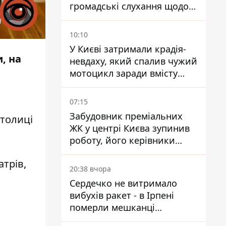
громадські слухання щодо
храму УГКЦ на Північній
10:10
У Києві затримали крадія-
, на
невдаху, який спалив чужий
мотоцикл заради вмісту
багажника
07:15
Забудовник преміальних
толиці
ЖК у центрі Києва зупинив
роботу, його керівники
втекли з України - Bihus.info
атрів,
20:38 вчора
Сердечко не витримало
вибухів ракет - в Ірпені
померли мешканці
притулку для собак з