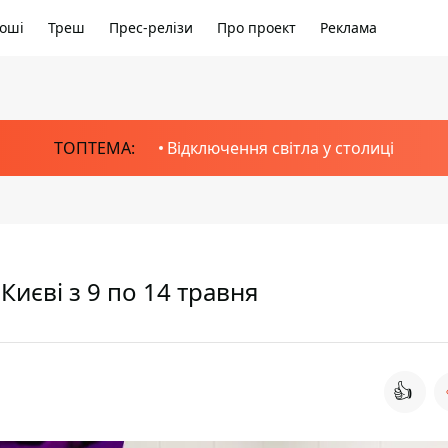
оші
Треш
Прес-релізи
Про проект
Реклама
ТОПТЕМА:
Відключення світла у столиці
у Києві з 9 по 14 травня
👍