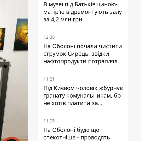
В музеї під Батьківщиною-
матір'ю відремонтують залу
за 4,2 млн грн
12:38
На Оболоні почали чистити
струмок Сирець, звідки
нафтопродукти потрапляли
до озер
11:21
Під Києвом чоловік жбурнув
гранату комунальникам, бо
не хотів платити за
квитанціями
11:05
На Оболоні буде ще
спекотніше - проводять