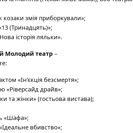
Як козаки змія приборкували»;
«13 (Тринадцять)»;
 Нова історія ляльки».
й Молодий театр
–
re
:
ктом «Ін’єкція безсмертя»;
ію «Ріверсайд драйв»;
ки та жінки» (гостьова вистава);
ь «Шафа»;
 «Ідеальне вбивство»;