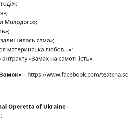
тоді!»;
я»;
ми Молодого»;
ль»;
я залишилась сама»;
воя материнська любов…»;
 антракту «Замах на самотність».
 Замок»
–
https://www.facebook.com/teatr.na.so
al Operetta of Ukraine
–
1
: