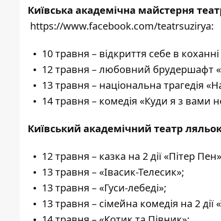
Київська академічна майстерня теат
https://www.facebook.com/teatrsuzirya
:
10 травня – відкриття себе в коханн
12 травня – любовний брудершафт «П
13 травня – національна трагедія «
14 травня – комедія «Куди я з вами не
Київський академічний театр ляльо
12 травня – казка на 2 дії «Пітер Пен»
13 травня – «Івасик-Телесик»;
13 травня – «Гуси-лебеді»;
13 травня – сімейна комедія на 2 дії
14 травня – «Котик та Півник»;