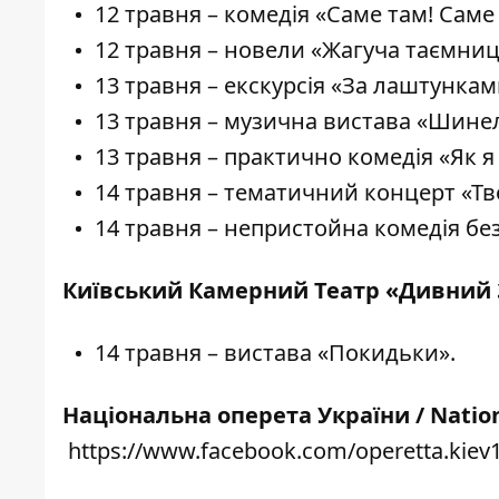
12 травня – комедія «Саме там! Саме 
12 травня – новели «Жагуча таємниц
13 травня – екскурсія «За лаштунка
13 травня – музична вистава «Шине
13 травня – практично комедія «Як 
14 травня – тематичний концерт «Т
14 травня – непристойна комедія без
Київський Камерний Театр «Дивний
14 травня – вистава «Покидьки».
Національна оперета України / Nation
https://www.facebook.com/operetta.kiev