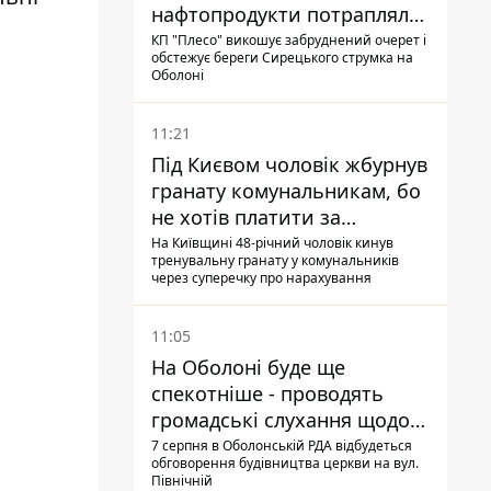
нафтопродукти потрапляли
до озер
КП "Плесо" викошує забруднений очерет і
обстежує береги Сирецького струмка на
Оболоні
11:21
Під Києвом чоловік жбурнув
гранату комунальникам, бо
не хотів платити за
квитанціями
На Київщині 48-річний чоловік кинув
тренувальну гранату у комунальників
через суперечку про нарахування
11:05
На Оболоні буде ще
спекотніше - проводять
громадські слухання щодо
храму УГКЦ на Північній
7 серпня в Оболонській РДА відбудеться
обговорення будівництва церкви на вул.
Північній