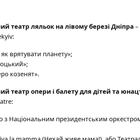
й театр ляльок на лівому березі Дніпра
–
kyiv
:
 як врятувати планету»;
Коцький»;
еро козенят».
й театр опери і балету для дітей та юнац
atre
:
ьно з Національним президентським оркестро
Viva la mamma (Нехай живе мама!), або Театра