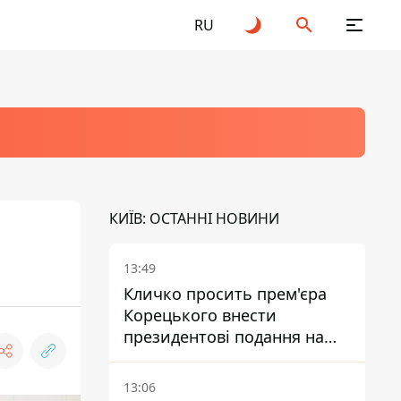
RU
КИЇВ: ОСТАННІ НОВИНИ
13:49
Кличко просить прем'єра
Корецького внести
президентові подання на
звільнення володаря
Троєщини Бахматова
13:06