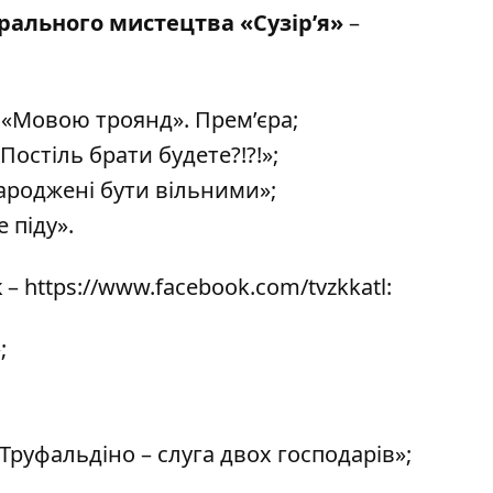
рального мистецтва «Сузір’я»
–
і «Мовою троянд». Прем’єра;
остіль брати будете?!?!»;
Народжені бути вільними»;
 піду».
к
–
https://www.facebook.com/tvzkkatl
:
;
 «Труфальдіно – слуга двох господарів»;