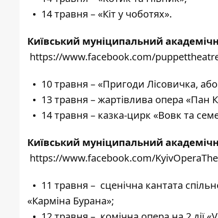
14 травня – «Кіт у чоботях».
Київський муніципальний академічни
https://www.facebook.com/puppettheatre
10 травня – «Пригоди Лісовичка, або
13 травня – жартівлива опера «Пан 
14 травня – казка-цирк «Вовк та сем
Київський муніципальний академічни
https://www.facebook.com/KyivOperaThe
11 травня – сценічна кантата спіл
«Карміна Бурана»;
12 травня – комічна опера на 2 дії «