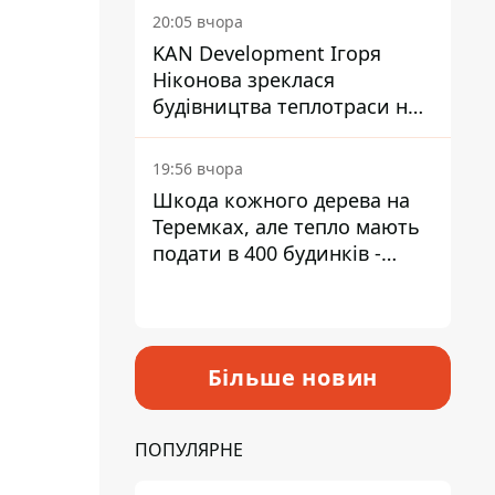
інвалідністю
20:05 вчора
KAN Development Ігоря
Ніконова зреклася
будівництва теплотраси на
Теремках
19:56 вчора
Шкода кожного дерева на
Теремках, але тепло мають
подати в 400 будинків -
депутатка Київради
Більше новин
ПОПУЛЯРНЕ