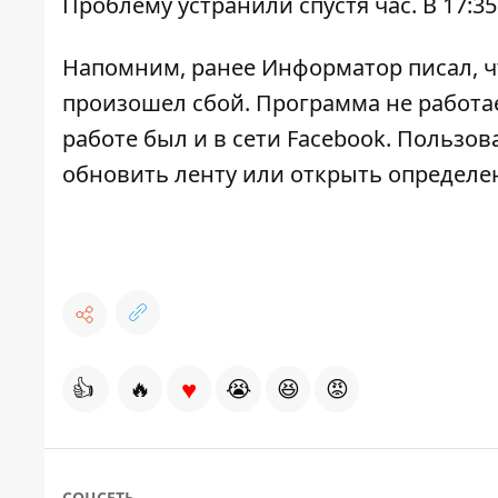
Проблему устранили спустя час. В 17:3
Напомним, ранее Информатор писал, 
произошел сбой
. Программа не работа
работе был и в сети Facebook
. Пользов
обновить ленту или открыть определе
♥
👍
🔥
😭
😆
😡
СОЦСЕТЬ