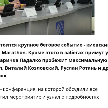
остоится крупное беговое событие - киевск
f Marathon. Кроме этого в забегах примут 
 Маричка Падалко пробежит максимальную
п, Виталий Козловский, Руслан Ротань и д
ях.
- конференция, на которой обсудили все
тил мероприятие и узнал о подробностях