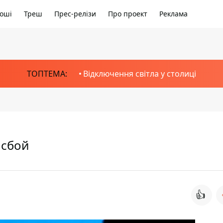
оші
Треш
Прес-релізи
Про проект
Реклама
ТОПТЕМА:
Відключення світла у столиці
 сбой
👍