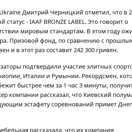
kraine Дмитрий Черницкий отметил, что в 2
 статус - IAAF BRONZE LABEL. Это говорит о
тствии мировым стандартам. В этом году ож
мира. Призовой фонд, по сравнению с прошлы
ен и в этот раз составит 242 300 гривен.
изаторы подтвердили участие элитных спорт
Эфиопии, Италии и Румынии. Рекордсмен, ко
ежит быстрее чем за 1 час 3 минуты, получи
жер компании рассказал, что Киевский полу
едующим эстафету соревнований примет Днеп
ебельная рассказала, что их компания