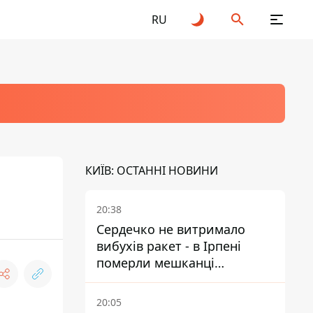
RU
КИЇВ: ОСТАННІ НОВИНИ
20:38
Сердечко не витримало
вибухів ракет - в Ірпені
померли мешканці
притулку для собак з
інвалідністю
20:05