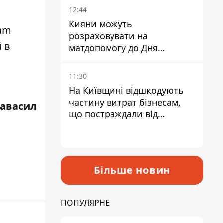
12:44
Кияни можуть
ram
розраховувати на
 в
матдопомогу до Дня
незалежності - кому її
дадуть
11:30
На Київщині відшкодують
частину витрат бізнесам,
равасил
що постраждали від
прильотів ракет
Більше новин
ПОПУЛЯРНЕ