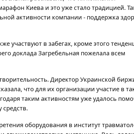
арафон Киева и это уже стало традицией. Т
льной активности компании - поддержка здо
кже участвуют в забегах, кроме этого тенден
воего доклада Загребельная пожелала всем
творительность. Директор Украинской бирж
казала, что для их организации участие в т
агодаря таким активностям уже удалось пом
 средств.
бретения оборудования в институт травматол