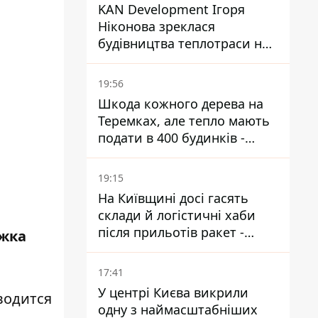
KAN Development Ігоря
Ніконова зреклася
будівництва теплотраси на
Теремках
19:56
Шкода кожного дерева на
Теремках, але тепло мають
подати в 400 будинків -
депутатка Київради
19:15
На Київщині досі гасять
склади й логістичні хаби
після прильотів ракет -
ржка
ДСНС
17:41
У центрі Києва викрили
одится
одну з наймасштабніших