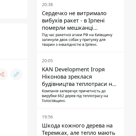
20:38
Сердечко не витримало
вибухів ракет - в Ірпені
померли мешканці
притулку для собак з
Під час ракетної атаки РФ на Київщину
загинули двоє собак у притулку для
інвалідністю
тварин з інвалідністю в Ірпені.
20:05
KAN Development Ігоря
Ніконова зреклася
будівництва теплотраси на
Теремках
Компанія заперечує причетність до
вирубки 662 дерев під теплотрасу на
Голосіївщині.
19:56
Шкода кожного дерева на
Теремках, але тепло мають