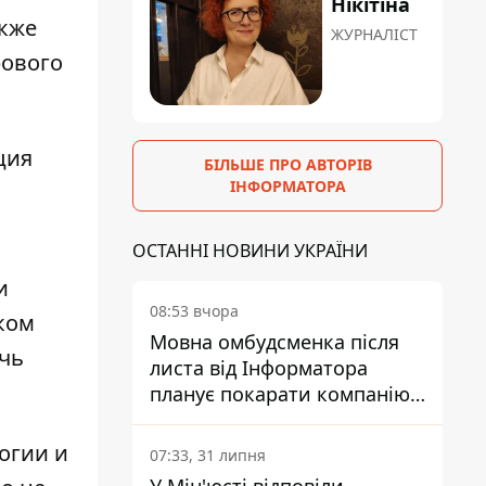
Нікітіна
акже
ЖУРНАЛІСТ
рового
ция
БІЛЬШЕ ПРО АВТОРІВ
ІНФОРМАТОРА
ОСТАННІ НОВИНИ УКРАЇНИ
и
08:53 вчора
аком
Мовна омбудсменка після
очь
листа від Інформатора
планує покарати компанію-
підрядника ПриватБанку
огии и
07:33, 31 липня