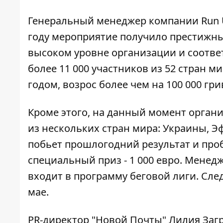
Генеральный менеджер компании Run U
году мероприятие получило престижный
высоком уровне организации и соотве
более 11 000 участников из 52 стран 
годом, возрос более чем на 100 000 грив
Кроме этого, на данный момент орган
из нескольких стран мира: Украины, 
побьет прошлогодний результат и проб
специальный приз - 1 000 евро. Менед
входит в программу беговой лиги. Сл
мае.
PR-директор "Новой Почты" Лилия Загр