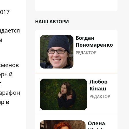
планували пізніше отримати "в
обслуговування" земельну ділянку
017
НАШІ АВТОРИ
идается
Богдан
м
Пономаренко
РЕДАКТОР
сменов
торый
Любов
т
Кінаш
марафон
РЕДАКТОР
р в
Олена