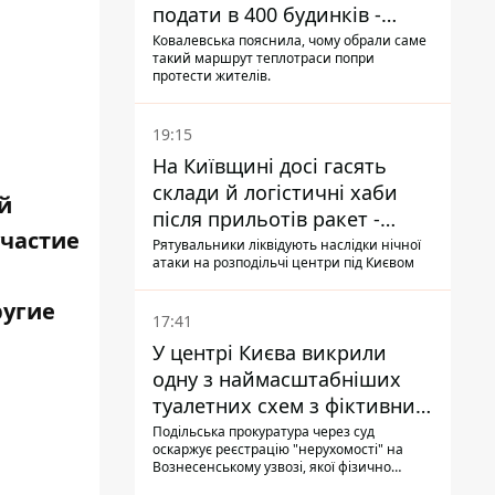
подати в 400 будинків -
депутатка Київради
Ковалевська пояснила, чому обрали саме
такий маршрут теплотраси попри
протести жителів.
19:15
На Київщині досі гасять
склади й логістичні хаби
ий
після прильотів ракет -
участие
ДСНС
Рятувальники ліквідують наслідки нічної
атаки на розподільчі центри під Києвом
ругие
17:41
У центрі Києва викрили
одну з наймасштабніших
туалетних схем з фіктивним
будинком
Подільська прокуратура через суд
оскаржує реєстрацію "нерухомості" на
Вознесенському узвозі, якої фізично
ніколи не існувало: під неї, ймовірно,