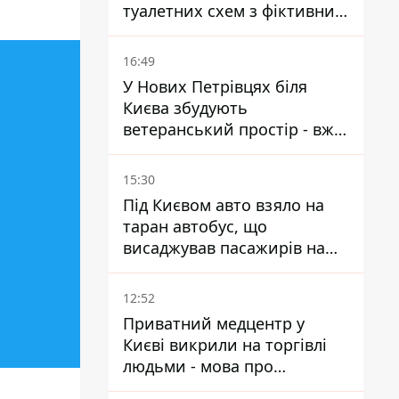
туалетних схем з фіктивним
будинком
16:49
У Нових Петрівцях біля
Києва збудують
ветеранський простір - вже
знайшли проєктанта
15:30
Під Києвом авто взяло на
таран автобус, що
висаджував пасажирів на
зупинці - пасажирка в
лікарні
12:52
Приватний медцентр у
Києві викрили на торгівлі
людьми - мова про
сурогатне материнство