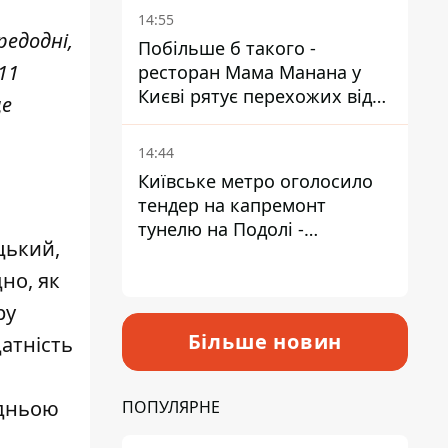
Пантелеєв
14:55
редодні,
Побільше б такого -
11
ресторан Мама Манана у
Києві рятує перехожих від
ще
спеки
14:44
Київське метро оголосило
тендер на капремонт
тунелю на Подолі -
цький,
триватиме майже два роки
но, як
ру
Більше новин
атність
едньою
ПОПУЛЯРНЕ