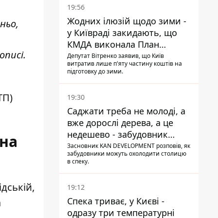
19:56
Жодних ілюзій щодо зими -
ньо,
у Київраді закидають, що
КМДА виконала План
описі.
стійкості на 20%
Депутат Вітренко заявив, що Київ
витратив лише п'яту частину коштів на
підготовку до зими.
ТП)
19:30
Саджати треба не молоді, а
вже дорослі дерева, а це
недешево - забудовник
 на
Ніконов
Засновник KAN DEVELOPMENT розповів, як
забудовники можуть охолодити столицю
в спеку.
дській,
19:12
Спека триває, у Києві -
а
одразу три температурні