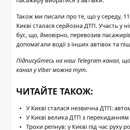
пасажиру вибратися з автівки.
Також ми писали про те, що у середу, 11
Києві сталася серйозна ДТП. Участь у н
бус, що, ймовірно, перевозив пасажирів
допомагали водії з інших автівок та пі
Підписуйтесь на наш
Telegram-канал
, щ
канал у Viber можна
тут
.
ЧИТАЙТЕ ТАКОЖ:
У Києві сталася незвична ДТП: автом
У Києві велика ДТП з перекиданням 
Трохи репнув: у Києві під час руху 