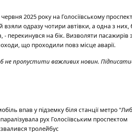
 червня 2025 року на Голосіївському проспект
ій
взяли одразу чотири автівки
, а одна з них,
, - перекинувся на бік. Визволяти пасажирів 
шоходи, що проходили повз місце аварії.
об не пропустити важливих новин. Підписати
обіль впав у підземку біля станції метро "Ли
паралізувала рух Голосіївським проспектом
розвалився тролейбус