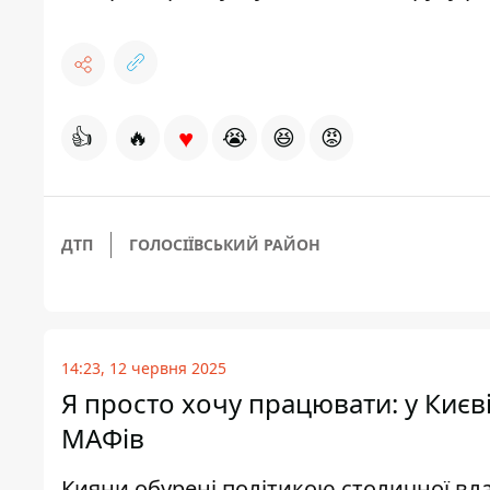
♥
👍
🔥
😭
😆
😡
ДТП
ГОЛОСІЇВСЬКИЙ РАЙОН
14:23, 12 червня 2025
Я просто хочу працювати: у Києв
МАФів
Кияни обурені політикою столичної вла