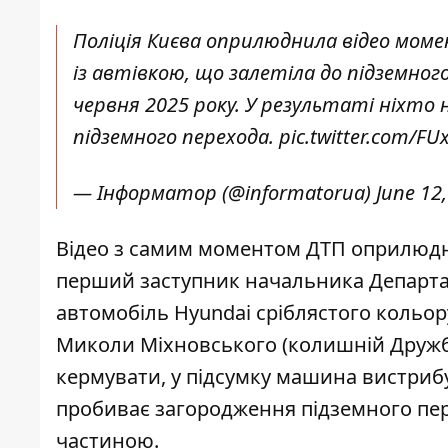
Поліція Києва оприлюднила відео моме
із автівкою, що залетіла до підземног
червня 2025 року. У результаті ніхто
підземного перехода.
pic.twitter.com/F
— Інформатор (@informatorua)
June 12
Відео з самим моментом ДТП оприлюдни
перший заступник начальника Департаме
автомобіль Hyundai сріблястого кольор
Миколи Міхновського (колишній Дружби
кермувати, у підсумку машина вистрибує
пробиває загородження підземного пе
частиною.