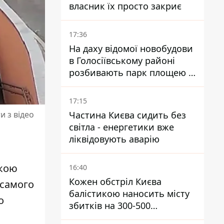
власник їх просто закриє
17:36
На даху відомої новобудови
в Голосіївському районі
розбивають парк площею в
гектар
17:15
Частина Києва сидить без
и з відео
світла - енергетики вже
ліквідовують аварію
вкою
16:40
Кожен обстріл Києва
 самого
балістикою наносить місту
о
збитків на 300-500
мільйонів - Петро