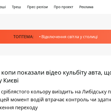
оші
Треш
Прес-релізи
Про проект
Реклама
ТОПТЕМА:
Відключення світла у столиці
 копи показали відео кульбіту авта, щ
у Києві
 сріблястого кольору виїздить на Либідську 
цей момент водій втрачає контроль чи здатн
ження переходу