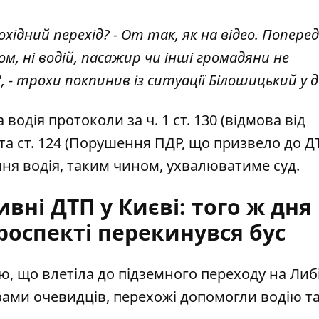
хідний перехід? - От так, як на відео. Поперед
м, ні водій, пасажир чи інші громадяни не
- трохи покпинив із ситуації Білошицький у д
водія протоколи за ч. 1 ст. 130 (відмова від
та ст. 124 (Порушення ПДР, що призвело до Д
ня водія, таким чином, ухвалюватиме суд.
вні ДТП у Києві: того ж дня
роспекті перекинувся бус
ю, що влетіла до підземного переходу
на Либі
вами очевидців, перехожі допомогли водію т