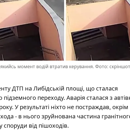
в якийсь момент водій втратив керування. Фото: скріншот
нту ДТП на Либідській площі, що сталася
до підземного переходу.
Аварія сталася з авті
року. У результаті ніхто не постраждав, окрім
ехода - в нього зруйнована частина гранітног
 споруди від пішоходів.