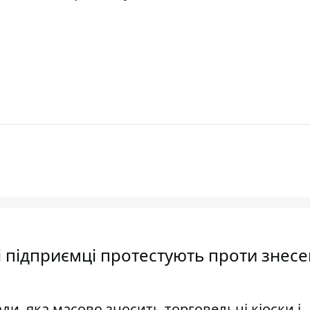
і підприємці протестують проти знес
ди, яка масово зносить торговельні кіоски і