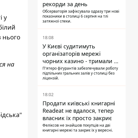
рекорди за день
Обсерваторія зафіксувала одразу три нові
і у
показники в столиці 6 серпня на тлі
затяжної спеки.
 білий
з нього
18:08
У Києві судитимуть
організаторів мережі
чорних казино - тримали 39
ся на
закладів
П'ятеро фігурантів забезпечували роботу
підпільних гральних залів у столиці без
ліцензій.
18:02
Продати київські книгарні
Readeat не вдалося, тепер
бідська"
власник їх просто закриє
Феліксов не знайшов покупців на дві
книгарні мережі та закриє їх у вересні.