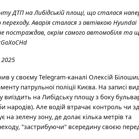
нту ДТП на Либідській площі, що сталася напе
о переходу. Аварія сталася з автівкою Hyundai 
 не постраждав, окрім самого автомобіля та 
UxGoXoCHd
, 2025
в у своєму Telegram-каналі Олексій Білоши
нту патрульної поліції Києва. На записі вид
у виїздить на Либідську площу з боку бульва
 народів). Але водій втрачає контроль чи зд
 на зелену зону, де долає кілька метрів та
реходу, "застрибуючи" всередину своєю пер