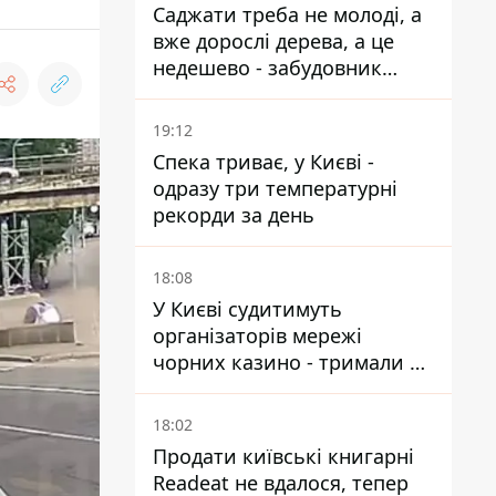
Саджати треба не молоді, а
вже дорослі дерева, а це
недешево - забудовник
Ніконов
19:12
Спека триває, у Києві -
одразу три температурні
рекорди за день
18:08
У Києві судитимуть
організаторів мережі
чорних казино - тримали 39
закладів
18:02
Продати київські книгарні
Readeat не вдалося, тепер