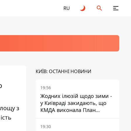
RU
КИЇВ: ОСТАННІ НОВИНИ
о
19:56
Жодних ілюзій щодо зими -
у Київраді закидають, що
площу з
КМДА виконала План
ість
стійкості на 20%
19:30