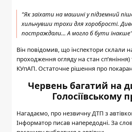
"Як заїхати на машині у підземний пішо
хильнувши трохи для хоробрості. Диво
постраждали… А могло б бути інакше", 
Він повідомив, що інспектори склали на 
проходження огляду на стан спʼяніння) 
КУпАП. Остаточне рішення про покаран
Червень багатий на ди
Голосіївському п
Нагадаємо, про незвичну ДТП з
автівко
Інформатор писав напередодні. За сло