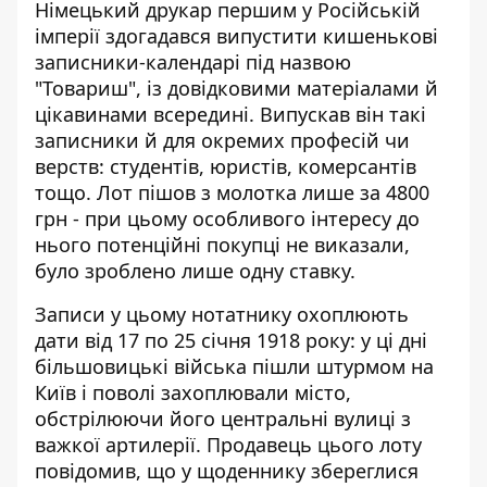
Німецький друкар першим у Російській
імперії здогадався випустити кишенькові
записники-календарі під назвою
"Товариш", із довідковими матеріалами й
цікавинами всередині. Випускав він такі
записники й для окремих професій чи
верств: студентів, юристів, комерсантів
тощо.
Лот пішов з молотка лише за 4800
грн
- при цьому особливого інтересу до
нього потенційні покупці не виказали,
було зроблено лише одну ставку.
Записи у цьому нотатнику охоплюють
дати від 17 по 25 січня 1918 року: у ці дні
більшовицькі війська пішли штурмом на
Київ і поволі захоплювали місто,
обстрілюючи його центральні вулиці з
важкої артилерії. Продавець цього лоту
повідомив, що у щоденнику збереглися