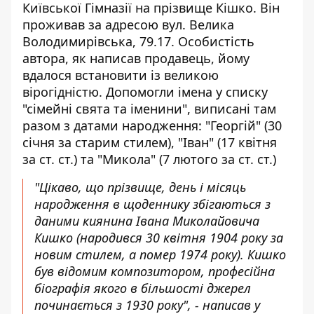
Київської Гімназії на прізвище Кішко. Він
проживав за адресою вул. Велика
Володимирівська, 79.17. Особистість
автора, як написав продавець, йому
вдалося встановити із великою
вірогідністю. Допомогли імена у списку
"сімейні свята та іменини", виписані там
разом з датами народження: "Георгій" (30
січня за старим стилем), "Іван" (17 квітня
за ст. ст.) та "Микола" (7 лютого за ст. ст.)
"Цікаво, що прізвище, день і місяць
народження в щоденнику збігаються з
даними киянина Івана Миколайовича
Кишко (народився 30 квітня 1904 року за
новим стилем, а помер 1974 року). Кишко
був відомим композитором, професійна
біографія якого в більшості джерел
починається з 1930 року", - написав у