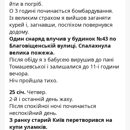
йти в погріб.
О 3 годині починається бомбардування.
Із великим страхом я вийшов заганяти
курей і, загнавши, поспіхом повернувся
додому.
Один снаряд влучив у будинок №43 по
Благовіщенській вулиці. Спалахнула
велика пожежа.
Після обіду я з бабусею вирушив до пані
Томашевської і залишалися до 11-ї години
вечора.
Ніч пройшла тихо.
25 січ.
Четвер.
2-й і останній день жаху.
Після спокійної ночі починається
неспокійний день.
З ранку старий Київ перетворився на
купи уламків.