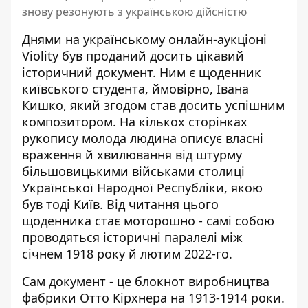
знову резонують з українською дійсністю
Днями на українському онлайн-аукціоні
Violity був проданий досить цікавий
історичний документ. Ним є
щоденник
київського студента
, ймовірно, Івана
Кишко, який згодом став досить успішним
композитором. На кількох сторінках
рукопису молода людина описує власні
враження й хвилювання від штурму
більшовицькими військами столиці
Української Народної Республіки, якою
був тоді Київ. Від читання цього
щоденника стає моторошно - самі собою
проводяться історичні паралелі між
січнем 1918 року й лютим 2022-го.
Сам документ - це блокнот виробництва
фабрики Отто Кірхнера на 1913-1914 роки.