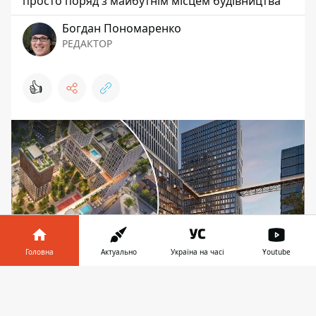
просто поряд з майбутнім місцем будівництва
Богдан Пономаренко
РЕДАКТОР
👍
Головна
Актуально
Україна на часі
Youtube
Інформатор у
Завантажити
Саме так, згідно з рендерами, виглядатиме
телефоні
👉
майбутній ЖК "Біоритм" від KAN Development