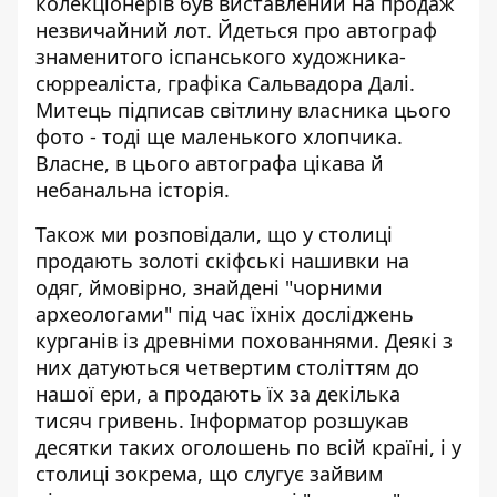
колекціонерів був виставлений на продаж
незвичайний лот. Йдеться про
автограф
знаменитого іспанського художника-
сюрреаліста
, графіка Сальвадора Далі.
Митець підписав світлину власника цього
фото - тоді ще маленького хлопчика.
Власне, в цього автографа цікава й
небанальна історія.
Також ми розповідали, що у столиці
продають
золоті скіфські нашивки на
одяг
, ймовірно, знайдені "чорними
археологами" під час їхніх досліджень
курганів із древніми похованнями. Деякі з
них датуються четвертим століттям до
нашої ери, а продають їх за декілька
тисяч гривень. Інформатор розшукав
десятки таких оголошень по всій країні, і у
столиці зокрема, що слугує зайвим