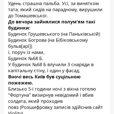
Удень страшна пальба. Усі, за винятком
тата, який сидів на парадному, вирушили
до Томашевської.
До вечора зайнялися полум'ям такі
будинки
:
Будинок Грушевського (на Паньківській)
Будинок Богрова (на Бібіковському
бульв[арі])
і, поруч із нами,
Будинок №68 Б.
У будинок №68 Б влучили 3 снаряди в
капітальну стіну, і один у фасад.
Вночі весь Київ був суцільною
пожежею.
Близько 5-ї години ночі з вікна готелю
"Фортуна" визирнув невідомий і вбив
солдата, який проходив
повз (Розшифровку записів
здійснив сайт
Violity
).