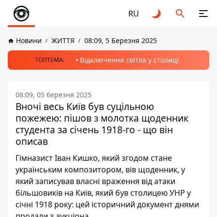
RU
Новини
ЖИТТЯ
08:09, 5 Березня 2025
Відключення світла у столиці
ТОПТЕМА:
08:09, 05 березня 2025
Вночі весь Київ був суцільною
пожежею: пішов з молотка щоденник
студента за січень 1918-го - що він
описав
Гімназист Іван Кишко, який згодом стане
українським композитором, вів щоденник, у
який записував власні враження від атаки
більшовиків на Київ, який був столицею УНР у
січні 1918 року: цей історичний документ днями
продали з аукціона