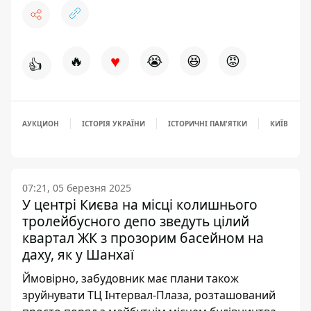
♥
🔥
😭
😆
😡
👍
АУКЦИОН
ІСТОРІЯ УКРАЇНИ
ІСТОРИЧНІ ПАМ'ЯТКИ
КИЇВ
07:21, 05 березня 2025
У центрі Києва на місці колишнього
тролейбусного депо зведуть цілий
квартал ЖК з прозорим басейном на
даху, як у Шанхаї
Ймовірно, забудовник має плани також
зруйнувати ТЦ Інтервал-Плаза, розташований