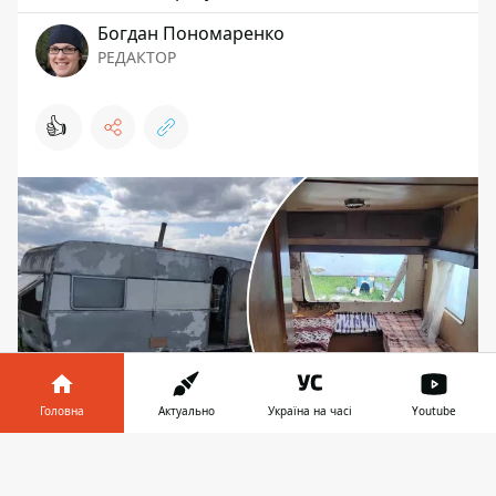
Богдан Пономаренко
РЕДАКТОР
👍
Головна
Актуально
Україна на часі
Youtube
Умови спартанські, проте в трейлері є грубка та
Інформатор у
Завантажити
цілих два спальних місця
телефоні
👉