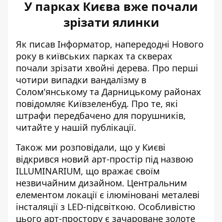
У парках Києва вже почали
зрізати ялинки
Як писав Інформатор, напередодні Нового
року в київських парках та скверах
почали зрізати хвойні дерева. Про перші
чотири випадки вандалізму в
Солом'янському та Дарницькому районах
повідомляє Київзеленбуд. Про те,
які
штрафи передбачено для порушників,
читайте у нашій публікації
.
Також ми розповідали, що
у Києві
відкрився новий арт-простір
під назвою
ILLUMINARIUM, що вражає своїм
незвичайним дизайном. Центральним
елементом локації є ілюміновані металеві
інсталяції з LED-підсвіткою. Особливістю
цього арт-простору є зачароване золоте