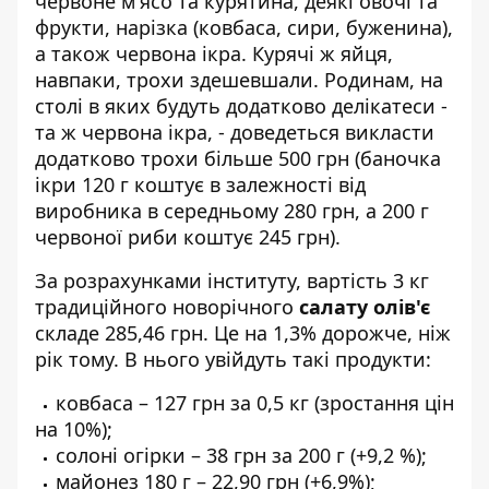
червоне м'ясо та курятина, деякі овочі та
фрукти, нарізка (ковбаса, сири, буженина),
а також червона ікра. Курячі ж яйця,
навпаки, трохи здешевшали. Родинам, на
столі в яких будуть додатково делікатеси -
та ж червона ікра, - доведеться викласти
додатково трохи більше 500 грн (баночка
ікри 120 г коштує в залежності від
виробника в середньому 280 грн, а 200 г
червоної риби коштує 245 грн).
За розрахунками інституту, вартість 3 кг
традиційного новорічного
салату олів'є
складе 285,46 грн. Це на 1,3% дорожче, ніж
рік тому. В нього увійдуть такі продукти:
ковбаса – 127 грн за 0,5 кг (зростання цін
на 10%);
солоні огірки – 38 грн за 200 г (+9,2 %);
майонез 180 г – 22,90 грн (+6,9%);