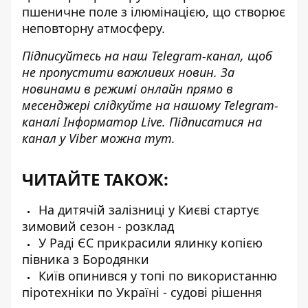
пшеничне поле з ілюмінацією, що створює
неповторну атмосферу.
Підписуйтесь на наш
Telegram-канал
, щоб
не пропустити важливих новин. За
новинами в режимі онлайн прямо в
месенджері слідкуйте на нашому Telegram-
каналі
Інформатор Live
. Підписатися на
канал у Viber можна
тут
.
ЧИТАЙТЕ ТАКОЖ:
На дитячій залізниці у Києві стартує
зимовий сезон - розклад
У Раді ЄС прикрасили ялинку копією
півника з Бородянки
Київ опинився у топі по використанню
піротехніки по Україні - судові рішення