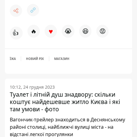
♥
🔥
😭
😆
😡
👍
ЇЖА
НОВИЙ РІК
МАГАЗИН
10:12, 24 грудня 2023
Туалет і літній душ знадвору: скільки
коштує найдешевше житло Києва і які
там умови - фото
Вагончик-трейлер знаходиться в Деснянському
районі столиці, найближчі вулиці міста - на
відстані легкої прогулянки