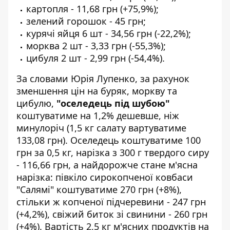
картопля - 11,68 грн (+75,9%);
зелений горошок - 45 грн;
курячі яйця 6 шт - 34,56 грн (-22,2%);
морква 2 шт - 3,33 грн (-55,3%);
цибуля 2 шт - 2,99 грн (-54,4%).
За словами Юрія Лупенко, за рахунок
зменшення цін на буряк, моркву та
цибулю,
"оселедець під шубою"
коштуватиме на 1,2% дешевше, ніж
минулоріч (1,5 кг салату вартуватиме
133,08 грн). Оселедець коштуватиме 100
грн за 0,5 кг, нарізка з 300 г твердого сиру
- 116,66 грн, а найдорожче стане м'ясна
нарізка: півкіло сирокопченої ковбаси
"Салямі" коштуватиме 270 грн (+8%),
стільки ж копченої підчеревини - 247 грн
(+4,2%), свіжий биток зі свинини - 260 грн
(+4%). Вартість 2,5 кг м'ясних продуктів на