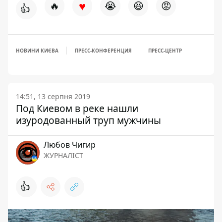
♥
🔥
😭
😆
😡
👍
НОВИНИ КИЄВА
ПРЕСС-КОНФЕРЕНЦИЯ
ПРЕСС-ЦЕНТР
14:51, 13 серпня 2019
Под Киевом в реке нашли
изуродованный труп мужчины
Любов Чигир
ЖУРНАЛІСТ
👍