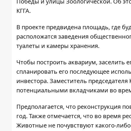
Победы и улицы Зоологической. Об э
КГГА.
В проекте предвидена площадь, где бу
расположатся заведения общественног
туалеты и камеры хранения.
Чтобы построить аквариум, заселить 
спланировать его последующее исполь
инвестора. Заместитель председателя 
потенциальными вкладчиками во врем
Предполагается, что реконструкция п
год. Также отмечается, что во время р
Животные не почувствуют какого-либо