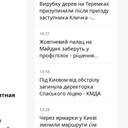
Вирубку дерев на Теремках
призупинили після приїзду
заступника Кличка -
почався діалог
16:37
Жовтневий палац на
Майдані заберуть у
профспілок - рішення
Господарського суду
14:58
Під Києвом від обстрілу
загинула директорка
Спаського ліцею - КМДА
итная
13:28
Через ярмарки у Києві
а
змінили маршрути сім