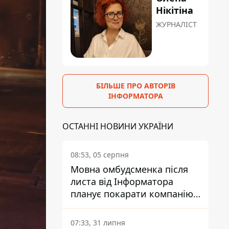
Нікітіна
ЖУРНАЛІСТ
БІЛЬШЕ ПРО АВТОРІВ
ІНФОРМАТОРА
ОСТАННІ НОВИНИ УКРАЇНИ
08:53, 05 серпня
Мовна омбудсменка після
листа від Інформатора
планує покарати компанію-
підрядника ПриватБанку
07:33, 31 липня