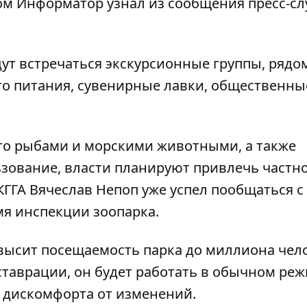
том
Информатор
узнал из сообщения пресс-с
дут встречаться экскурсионные группы, рядо
о питания, сувенирные лавки, общественны
его рыбами и морскими животными, а также
зование, власти планируют привлечь частн
КГГА Вячеслав Непоп уже успел пообщаться с
я инспекции зоопарка.
овысит посещаемость парка до миллиона чел
еставрации, он будет работать в обычном реж
 дискомфорта от изменений.