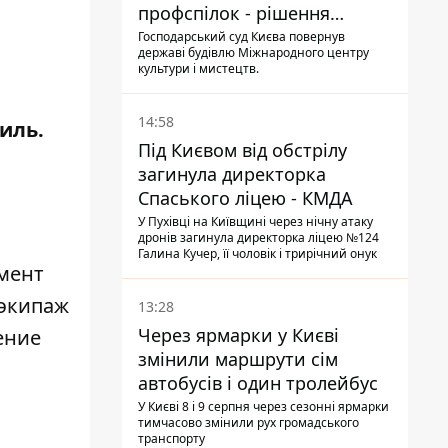
профспілок - рішення
Господарського суду
Господарський суд Києва повернув
державі будівлю Міжнародного центру
культури і мистецтв.
14:58
иль.
Під Києвом від обстрілу
загинула директорка
Спаського ліцею - КМДА
У Пухівці на Київщині через нічну атаку
дронів загинула директорка ліцею №124
Галина Кучер, її чоловік і трирічний онук
омент
 экипаж
13:28
Через ярмарки у Києві
ение
змінили маршрути сім
автобусів і один тролейбус
У Києві 8 і 9 серпня через сезонні ярмарки
тимчасово змінили рух громадського
транспорту