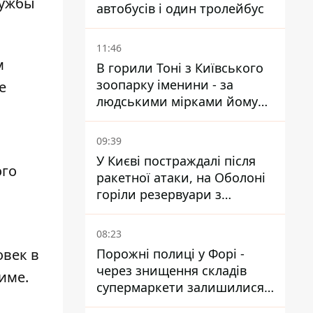
лужбы
автобусів і один тролейбус
11:46
м
В горили Тоні з Київського
зоопарку іменини - за
е
людськими мірками йому
вже понад 90 років
09:39
У Києві постраждалі після
ого
ракетної атаки, на Оболоні
горіли резервуари з
паливом
08:23
овек в
Порожні полиці у Форі -
через знищення складів
име.
супермаркети залишилися
без асортименту