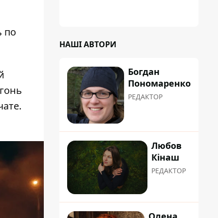
ь по
НАШІ АВТОРИ
Богдан
й
Пономаренко
огонь
РЕДАКТОР
чате.
Любов
Кінаш
РЕДАКТОР
Олена