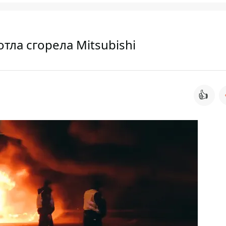
тла сгорела Mitsubishi
👍