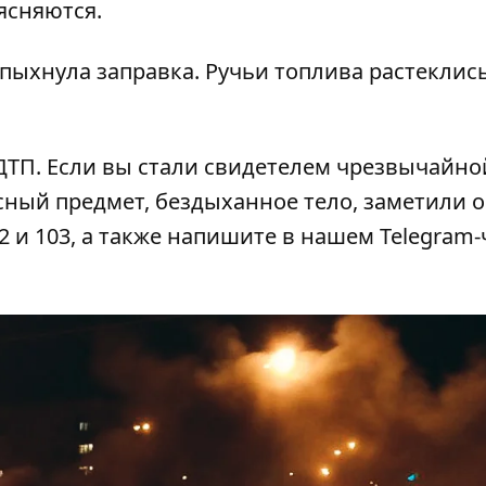
ясняются.
спыхнула заправка
. Ручьи топлива растеклис
 ДТП
. Если вы стали свидетелем чрезвычайно
сный предмет, бездыханное тело, заметили 
2 и 103, а также напишите в нашем Telegram-