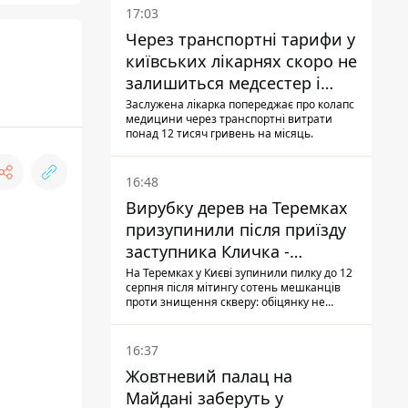
17:03
Через транспортні тарифи у
київських лікарнях скоро не
залишиться медсестер і
санітарок - професор
Заслужена лікарка попереджає про колапс
медицини через транспортні витрати
Голубовська
понад 12 тисяч гривень на місяць.
16:48
Вирубку дерев на Теремках
призупинили після приїзду
заступника Кличка -
почався діалог
На Теремках у Києві зупинили пилку до 12
серпня після мітингу сотень мешканців
проти знищення скверу: обіцянку не
поновлювати роботи дав особисто
заступник Кличка, Петро Пантелеєв, що
прибув налагодити комунікацію
16:37
Жовтневий палац на
Майдані заберуть у