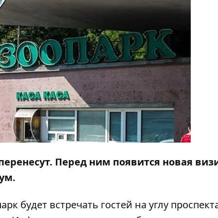
 перенесут. Перед ним появится новая виз
иум.
рк будет встречать гостей на углу проспект