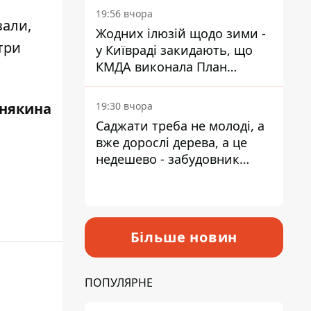
19:56 вчора
зали,
Жодних ілюзій щодо зими -
три
у Київраді закидають, що
КМДА виконала План
стійкості на 20%
някина
19:30 вчора
Саджати треба не молоді, а
вже дорослі дерева, а це
недешево - забудовник
Ніконов
Більше новин
ПОПУЛЯРНЕ