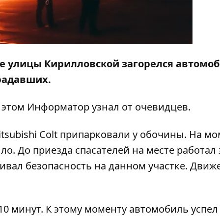
ле улицы Кирилловской загорелся автомоб
радавших.
б этом
Информатор
узнал от очевидцев.
subishi Colt припарковали у обочины. На м
ло. До приезда спасателей на месте работал
ивал безопасность на данном участке. Движ
0 минут. К этому моменту автомобиль успел