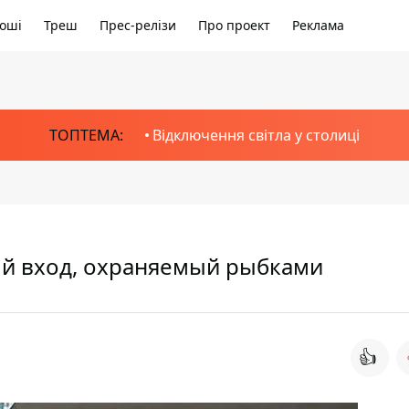
оші
Треш
Прес-релізи
Про проект
Реклама
ТОПТЕМА:
Відключення світла у столиці
ый вход, охраняемый рыбками
👍