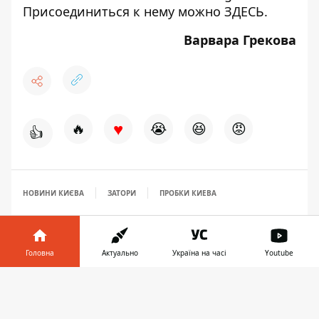
Присоединиться к нему можно
ЗДЕСЬ
.
Варвара Грекова
♥
🔥
😭
😆
😡
👍
НОВИНИ КИЄВА
ЗАТОРИ
ПРОБКИ КИЕВА
Головна
Актуально
Україна на часі
Youtube
Інформатор у
Завантажити
телефоні
👉