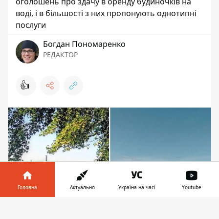
оголошень про здачу в оренду будиночків на
воді, і в більшості з них пропонують однотипні
послуги
Богдан Пономаренко
РЕДАКТОР
👍
Головна
Актуально
Україна на часі
Youtube
Інформатор у
Завантажити