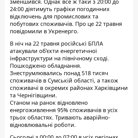
зменшився. Однак все ж таки з 20:00 до
24:00 діятимуть
графіки погодинних
відключень
для промислових та
побутових споживачів. Про це 22 травня
повідомили в Укренерго.
В ніч на 22 травня російські БПЛА
атакували
об’єкти енергетичної
інфраструктури
на північному сході.
Пошкоджено обладнання.
Знеструмлювались понад 518 тисяч
споживачів в Сумській області, а також
споживачі в окремих районах Харківщини
та Чернігівщини.
Станом на ранок відновлено
енергоживлення 95% споживачів в усіх
трьох областях. Тривають аварійно-
відновлювальні роботи.
Сьогодні з 00:00 до 07:00 в усіх регіонах