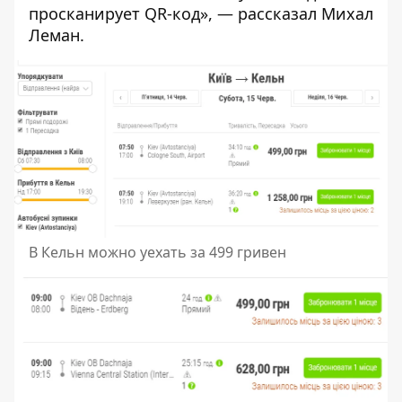
просканирует QR-код», — рассказал Михал
Леман.
В Кельн можно уехать за 499 гривен