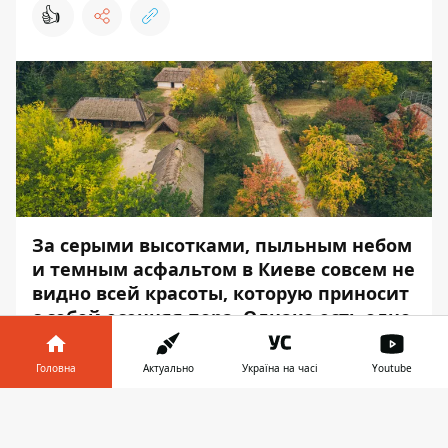
👍
За серыми высотками, пыльным небом
и темным асфальтом в Киеве совсем не
видно всей красоты, которую приносит
с собой осенняя пора. Однако есть одно
место, где можно увидеть настоящую
золотистую красавицу такой, как она
Головна
Актуально
Україна на часі
Youtube
есть.
Інформатор у
Завантажити
Желтый, красный, оранжевый,
телефоні
👉